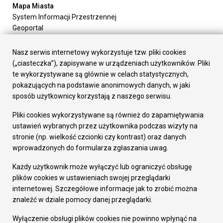
Mapa Miasta
System Informacji Przestrzennej
Geoportal
Urząd Miasta
Załatw sprawę
Nasz serwis internetowy wykorzystuje tzw. pliki cookies
Prezydent Miasta
(„ciasteczka”), zapisywane w urządzeniach użytkowników. Pliki
Rada Miasta
te wykorzystywane są głównie w celach statystycznych,
Wydziały
pokazujących na podstawie anonimowych danych, w jaki
Elektroniczna Skrzynka Podawcza
sposób użytkownicy korzystają z naszego serwisu.
Praca w Urzędzie
Pliki cookies wykorzystywane są również do zapamiętywania
Gospodarka
ustawień wybranych przez użytkownika podczas wizyty na
Fundusze europejskie
stronie (np. wielkość czcionki czy kontrast) oraz danych
Środki krajowe
wprowadzonych do formularza zgłaszania uwag.
Oferty inwestycyjne
Strategia Rozwoju Miasta
Każdy użytkownik może wyłączyć lub ograniczyć obsługę
Pozostałe
plików cookies w ustawieniach swojej przeglądarki
Deklaracja dostępności
internetowej. Szczegółowe informacje jak to zrobić można
Dane osobowe
znaleźć w dziale pomocy danej przeglądarki.
Dodaj opinię o witrynie
© Urząd Miasta RUDA Śląska 2023
Wyłączenie obsługi plików cookies nie powinno wpłynąć na