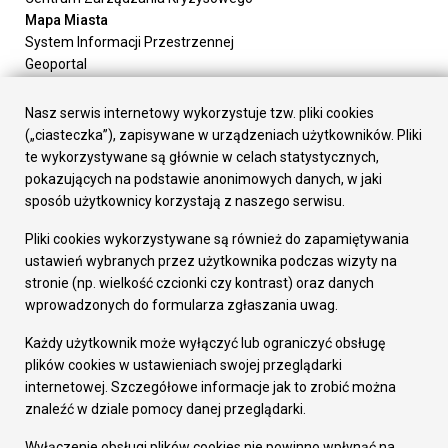
Mapa Miasta
System Informacji Przestrzennej
Geoportal
Urząd Miasta
Załatw sprawę
Nasz serwis internetowy wykorzystuje tzw. pliki cookies
Prezydent Miasta
(„ciasteczka”), zapisywane w urządzeniach użytkowników. Pliki
Rada Miasta
te wykorzystywane są głównie w celach statystycznych,
Wydziały
pokazujących na podstawie anonimowych danych, w jaki
Elektroniczna Skrzynka Podawcza
sposób użytkownicy korzystają z naszego serwisu.
Praca w Urzędzie
Pliki cookies wykorzystywane są również do zapamiętywania
Gospodarka
ustawień wybranych przez użytkownika podczas wizyty na
Fundusze europejskie
stronie (np. wielkość czcionki czy kontrast) oraz danych
Środki krajowe
wprowadzonych do formularza zgłaszania uwag.
Oferty inwestycyjne
Strategia Rozwoju Miasta
Każdy użytkownik może wyłączyć lub ograniczyć obsługę
Pozostałe
plików cookies w ustawieniach swojej przeglądarki
Deklaracja dostępności
internetowej. Szczegółowe informacje jak to zrobić można
Dane osobowe
znaleźć w dziale pomocy danej przeglądarki.
Dodaj opinię o witrynie
© Urząd Miasta RUDA Śląska 2023
Wyłączenie obsługi plików cookies nie powinno wpłynąć na