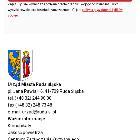
Zapisując się, wyrażasz zgodę na przetwarzanie Twojego adresu e-mail w celu
wysyłki newslettera i oświadczasz że znana Ci jest
polityka prywatności i plików
cookie
.
Urząd Miasta Ruda Śląska
pl. Jana Pawła II 6, 41-709 Ruda Śląska
tel. (+48 32) 244 90 00
fax (+48 32) 248 73 48
e-mail: urzad@ruda-sl.pl
Ważne informacje
Komunikaty
Jakość powietrza
Centrum Zarządzania Kryzysowego