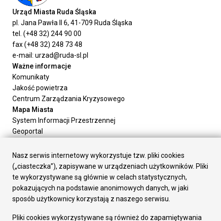
Urząd Miasta Ruda Śląska
pl. Jana Pawła II 6, 41-709 Ruda Śląska
tel. (+48 32) 244 90 00
fax (+48 32) 248 73 48
e-mail: urzad@ruda-sl.pl
Ważne informacje
Komunikaty
Jakość powietrza
Centrum Zarządzania Kryzysowego
Mapa Miasta
System Informacji Przestrzennej
Geoportal
Urząd Miasta
Załatw sprawę
Nasz serwis internetowy wykorzystuje tzw. pliki cookies
Prezydent Miasta
(„ciasteczka”), zapisywane w urządzeniach użytkowników. Pliki
Rada Miasta
te wykorzystywane są głównie w celach statystycznych,
Wydziały
pokazujących na podstawie anonimowych danych, w jaki
Elektroniczna Skrzynka Podawcza
sposób użytkownicy korzystają z naszego serwisu.
Praca w Urzędzie
Pliki cookies wykorzystywane są również do zapamiętywania
Gospodarka