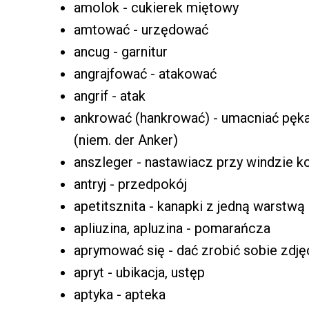
amolok - cukierek miętowy
amtować - urzędować
ancug - garnitur
angrajfować - atakować
angrif - atak
ankrować (hankrować) - umacniać pęka
(niem. der Anker)
anszleger - nastawiacz przy windzie ko
antryj - przedpokój
apetitsznita - kanapki z jedną warstw
apliuzina, apluzina - pomarańcza
aprymować się - dać zrobić sobie zdję
apryt - ubikacja, ustęp
aptyka - apteka