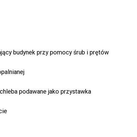
jący budynek przy pomocy śrub i prętów
palnianej
ą chleba podawane jako przystawka
cie