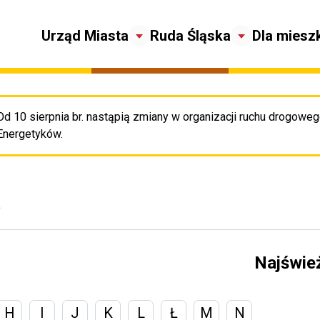
Urząd Miasta
Ruda Śląska
Dla miesz
Od 10 sierpnia br. nastąpią zmiany w organizacji ruchu drogowego
Pr
Energetyków.
a
Najświe
H
I
J
K
L
Ł
M
N