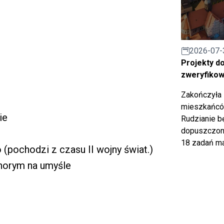
2026-07-
Projekty d
zweryfiko
Zakończyła 
mieszkańców
ie
Rudzianie b
dopuszczony
18 zadań ma
 (pochodzi z czasu II wojny świat.)
 chorym na umyśle