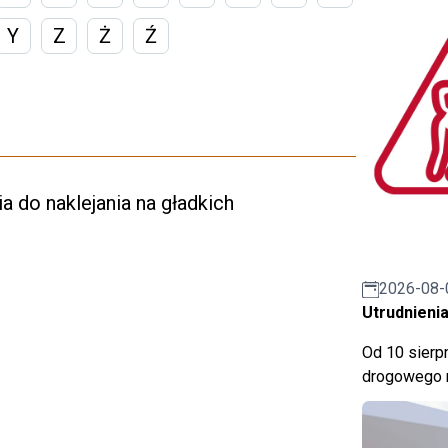
Y
Z
Ż
Ź
lia do naklejania na gładkich
2026-08-
Utrudnienia
Od 10 sierpn
drogowego n