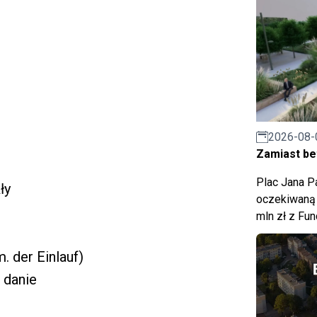
2026-08-
Zamiast bet
Plac Jana Pa
ły
oczekiwaną 
mln zł z Fu
m. der Einlauf)
 danie