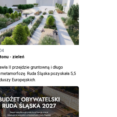
04
onu - zieleń
wła II przejdzie gruntowną i długo
metamorfozę. Ruda Śląska pozyskała 5,5
nduszy Europejskich.