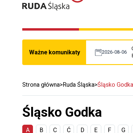
Ważne komunikaty
2026-08-06
Strona główna
Ruda Śląska
Śląsko Godk
Śląsko Godka
A
B
C
Ć
D
E
F
G