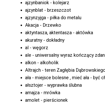
ajzynbaniok - kolejarz
ajzynblat - brzeszczot
ajzynzyjga - piłka do metalu
Akacja - Drzewko
aktyntasza, aktentasza - aktówka
akuratny - dokładny
al - węgorz
ale - uniwersalny wyraz kończący zdan
alkon - alkoholik
Altrajch - teren Zagłębia Dąbrowskiego
ała - miejsce bolesne , mieć ała - być
ałsztojer - wyprawka ślubna
amajza - mrówka
amolet - pierścionek