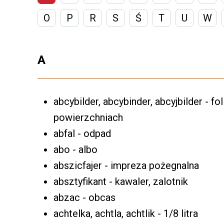
O
P
R
S
Ś
T
U
W
A
abcybilder, abcybinder, abcyjbilder - fo
powierzchniach
abfal - odpad
abo - albo
abszicfajer - impreza pożegnalna
absztyfikant - kawaler, zalotnik
abzac - obcas
achtelka, achtla, achtlik - 1/8 litra