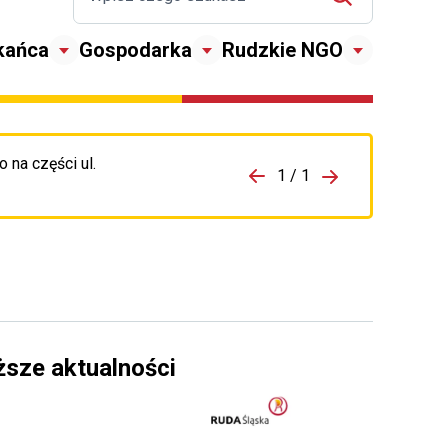
kańca
Gospodarka
Rudzkie NGO
 na części ul.
zejdź do porzpedniego komunikatu
1 / 1
Przejdź do nas
ższe aktualności