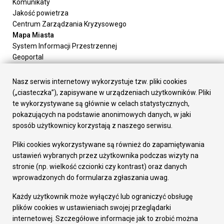
Komunikaty
Jakość powietrza
Centrum Zarządzania Kryzysowego
Mapa Miasta
System Informacji Przestrzennej
Geoportal
Urząd Miasta
Załatw sprawę
Nasz serwis internetowy wykorzystuje tzw. pliki cookies
Prezydent Miasta
(„ciasteczka”), zapisywane w urządzeniach użytkowników. Pliki
Rada Miasta
te wykorzystywane są głównie w celach statystycznych,
Wydziały
pokazujących na podstawie anonimowych danych, w jaki
Elektroniczna Skrzynka Podawcza
sposób użytkownicy korzystają z naszego serwisu.
Praca w Urzędzie
Pliki cookies wykorzystywane są również do zapamiętywania
Gospodarka
ustawień wybranych przez użytkownika podczas wizyty na
Fundusze europejskie
stronie (np. wielkość czcionki czy kontrast) oraz danych
Środki krajowe
wprowadzonych do formularza zgłaszania uwag.
Oferty inwestycyjne
Strategia Rozwoju Miasta
Każdy użytkownik może wyłączyć lub ograniczyć obsługę
Pozostałe
plików cookies w ustawieniach swojej przeglądarki
Deklaracja dostępności
internetowej. Szczegółowe informacje jak to zrobić można
Dane osobowe