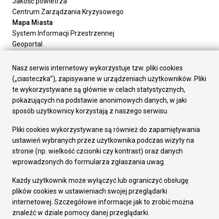
Jakość powietrza
Centrum Zarządzania Kryzysowego
Mapa Miasta
System Informacji Przestrzennej
Geoportal
Urząd Miasta
Załatw sprawę
Nasz serwis internetowy wykorzystuje tzw. pliki cookies
Prezydent Miasta
(„ciasteczka”), zapisywane w urządzeniach użytkowników. Pliki
Rada Miasta
te wykorzystywane są głównie w celach statystycznych,
Wydziały
pokazujących na podstawie anonimowych danych, w jaki
Elektroniczna Skrzynka Podawcza
sposób użytkownicy korzystają z naszego serwisu.
Praca w Urzędzie
Pliki cookies wykorzystywane są również do zapamiętywania
Gospodarka
ustawień wybranych przez użytkownika podczas wizyty na
Fundusze europejskie
stronie (np. wielkość czcionki czy kontrast) oraz danych
Środki krajowe
wprowadzonych do formularza zgłaszania uwag.
Oferty inwestycyjne
Strategia Rozwoju Miasta
Każdy użytkownik może wyłączyć lub ograniczyć obsługę
Pozostałe
plików cookies w ustawieniach swojej przeglądarki
Deklaracja dostępności
internetowej. Szczegółowe informacje jak to zrobić można
Dane osobowe
znaleźć w dziale pomocy danej przeglądarki.
Dodaj opinię o witrynie