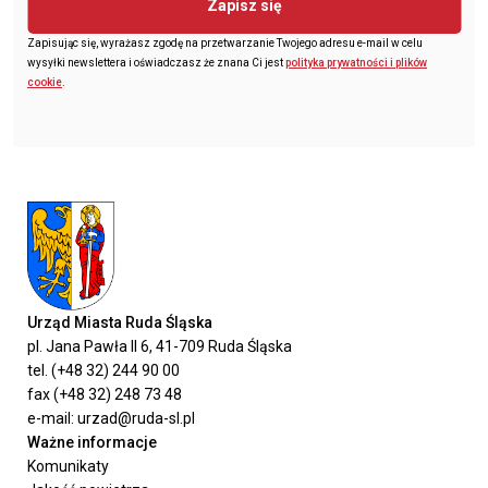
Zapisz się
Zapisując się, wyrażasz zgodę na przetwarzanie Twojego adresu e-mail w celu
wysyłki newslettera i oświadczasz że znana Ci jest
polityka prywatności i plików
cookie
.
Urząd Miasta Ruda Śląska
pl. Jana Pawła II 6, 41-709 Ruda Śląska
tel. (+48 32) 244 90 00
fax (+48 32) 248 73 48
e-mail: urzad@ruda-sl.pl
Ważne informacje
Komunikaty