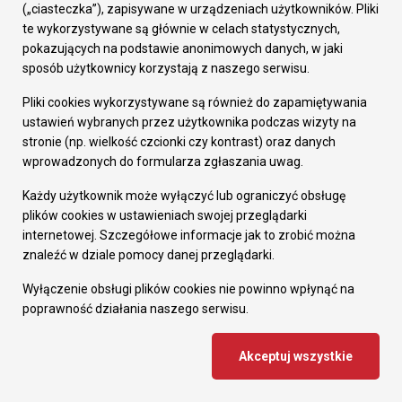
(„ciasteczka”), zapisywane w urządzeniach użytkowników. Pliki
rewitalizacyjnego docx, 3.5 MiB
te wykorzystywane są głównie w celach statystycznych,
pokazujących na podstawie anonimowych danych, w jaki
Karta projektu przedsięwzięcia
sposób użytkownicy korzystają z naszego serwisu.
rewitalizacyjnego (wersja dostępna) docx, 4.1
Pliki cookies wykorzystywane są również do zapamiętywania
MiB
ustawień wybranych przez użytkownika podczas wizyty na
stronie (np. wielkość czcionki czy kontrast) oraz danych
Zapraszamy do składania przedsięwzięć
wprowadzonych do formularza zgłaszania uwag.
rewitalizacyjnych!
Każdy użytkownik może wyłączyć lub ograniczyć obsługę
Ankieta - badanie
plików cookies w ustawieniach swojej przeglądarki
internetowej. Szczegółowe informacje jak to zrobić można
obszaru rewitalizacji
znaleźć w dziale pomocy danej przeglądarki.
Wyłączenie obsługi plików cookies nie powinno wpłynąć na
W związku z aktualizacją Gminnego Programu
poprawność działania naszego serwisu.
Rewitalizacji Miasta Ruda Śląska do 2030 roku
Akceptuj wszystkie
prosimy o wypełnienie krótkiej ankiety, która
pomoże w planowaniu działań na rzecz