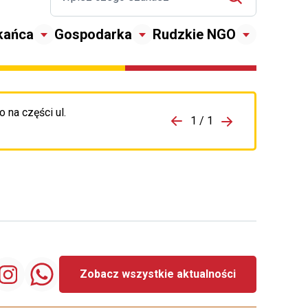
kańca
Gospodarka
Rudzkie NGO
 na części ul.
zejdź do porzpedniego komunikatu
1 / 1
Przejdź do nas
Zobacz wszystkie aktualności