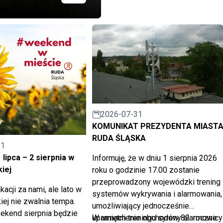
2026-07-31
KOMUNIKAT PREZYDENTA MIAST
RUDA ŚLĄSKA
31
lipca – 2 sierpnia w
Informuję, że w dniu 1 sierpnia 2026
kiej
roku o godzinie 17.00 zostanie
przeprowadzony wojewódzki trening
acji za nami, ale lato w
systemów wykrywania i alarmowania,
iej nie zwalnia tempa.
umożliwiający jednocześnie
ekend sierpnia będzie
upamiętnienie obchodów 82. rocznicy
W ramach treningu syreny alarmowe