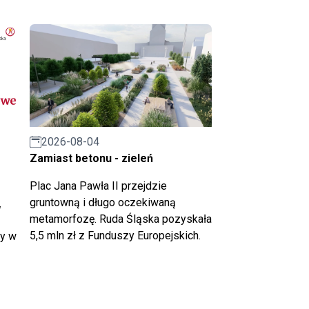
2026-08-04
Zamiast betonu - zieleń
Plac Jana Pawła II przejdzie
gruntowną i długo oczekiwaną
w
metamorfozę. Ruda Śląska pozyskała
5,5 mln zł z Funduszy Europejskich.
ny w