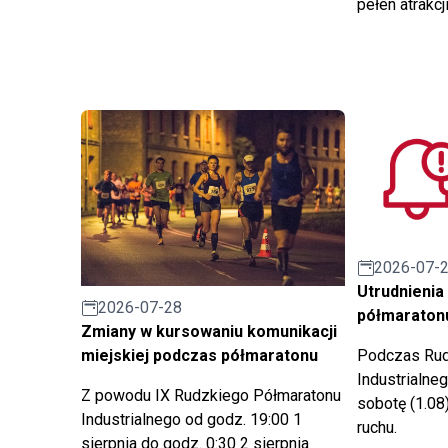
pełen atrakcj
oraz 18 zadań małych.
2026-07-
Utrudnienia
2026-07-28
półmaraton
Zmiany w kursowaniu komunikacji
Podczas Rud
miejskiej podczas półmaratonu
Industrialne
Z powodu IX Rudzkiego Półmaratonu
sobotę (1.08
Industrialnego od godz. 19:00 1
ruchu.
sierpnia do godz. 0:30 2 sierpnia