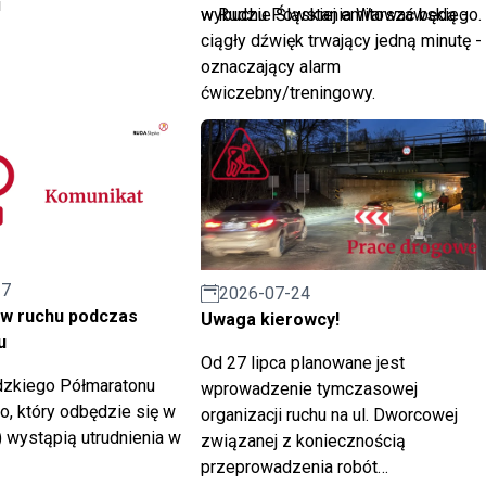
i
wybuchu Powstania Warszawskiego.
w Rudzie Śląskiej emitować będą -
ciągły dźwięk trwający jedną minutę -
oznaczający alarm
ćwiczebny/treningowy.
27
2026-07-24
 w ruchu podczas
Uwaga kierowcy!
u
Od 27 lipca planowane jest
zkiego Półmaratonu
wprowadzenie tymczasowej
go, który odbędzie się w
organizacji ruchu na ul. Dworcowej
) wystąpią utrudnienia w
związanej z koniecznością
przeprowadzenia robót