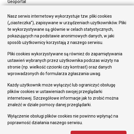
Geoportal
Urząd Miasta
Załatw sprawę
Nasz serwis internetowy wykorzystuje tzw. pliki cookies
Prezydent Miasta
(„ciasteczka”), zapisywane w urządzeniach użytkowników. Pliki
Rada Miasta
te wykorzystywane są głównie w celach statystycznych,
Wydziały
pokazujących na podstawie anonimowych danych, w jaki
Elektroniczna Skrzynka Podawcza
sposób użytkownicy korzystają z naszego serwisu.
Praca w Urzędzie
Pliki cookies wykorzystywane są również do zapamiętywania
Gospodarka
ustawień wybranych przez użytkownika podczas wizyty na
Fundusze europejskie
stronie (np. wielkość czcionki czy kontrast) oraz danych
Środki krajowe
wprowadzonych do formularza zgłaszania uwag.
Oferty inwestycyjne
Strategia Rozwoju Miasta
Każdy użytkownik może wyłączyć lub ograniczyć obsługę
Pozostałe
plików cookies w ustawieniach swojej przeglądarki
Deklaracja dostępności
internetowej. Szczegółowe informacje jak to zrobić można
Dane osobowe
znaleźć w dziale pomocy danej przeglądarki.
Dodaj opinię o witrynie
© Urząd Miasta RUDA Śląska 2023
Wyłączenie obsługi plików cookies nie powinno wpłynąć na
poprawność działania naszego serwisu.