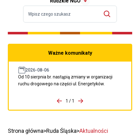
Rudzkie NGO
Ważne komunikaty
2026-08-06
Od 10 sierpnia br. nastąpią zmiany w organizacji
ruchu drogowego na części ul. Energetyków.
do porzpedniego komunikatu
1 / 1
Przejdź do następnego kom
Strona główna
Ruda Śląska
Aktualności