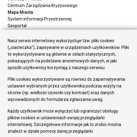
Centrum Zarządzania Kryzysowego
Mapa Miasta
System Informacji Przestrzennej
Geoportal
Urząd Miasta
Załatw sprawę
Nasz serwis internetowy wykorzystuje tzw. pliki cookies
Prezydent Miasta
(„ciasteczka”), zapisywane w urządzeniach użytkowników. Pliki
Rada Miasta
te wykorzystywane są głównie w celach statystycznych,
Wydziały
pokazujących na podstawie anonimowych danych, w jaki
Elektroniczna Skrzynka Podawcza
sposób użytkownicy korzystają z naszego serwisu.
Praca w Urzędzie
Pliki cookies wykorzystywane są również do zapamiętywania
Gospodarka
ustawień wybranych przez użytkownika podczas wizyty na
Fundusze europejskie
stronie (np. wielkość czcionki czy kontrast) oraz danych
Środki krajowe
wprowadzonych do formularza zgłaszania uwag.
Oferty inwestycyjne
Strategia Rozwoju Miasta
Każdy użytkownik może wyłączyć lub ograniczyć obsługę
Pozostałe
plików cookies w ustawieniach swojej przeglądarki
Deklaracja dostępności
internetowej. Szczegółowe informacje jak to zrobić można
Dane osobowe
znaleźć w dziale pomocy danej przeglądarki.
Dodaj opinię o witrynie