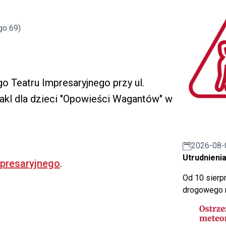
go 69)
go Teatru Impresaryjnego przy ul.
akl dla dzieci "Opowieści Wagantów" w
2026-08-
Utrudnienia
mpresaryjnego
.
Od 10 sierpn
drogowego n