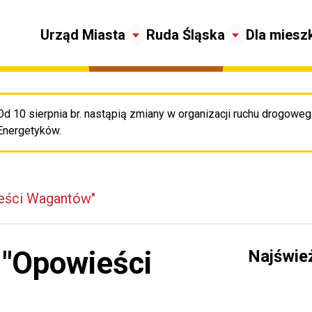
Urząd Miasta
Ruda Śląska
Dla miesz
Od 10 sierpnia br. nastąpią zmiany w organizacji ruchu drogowego
Pr
Energetyków.
ieści Wagantów"
i "Opowieści
Najświe