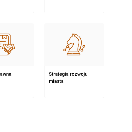
rawna
Strategia rozwoju
Pows
miasta
samo