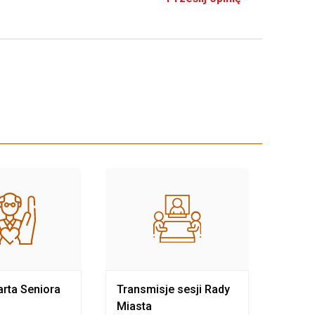
rta Seniora
Transmisje sesji Rady
Rewit
Miasta