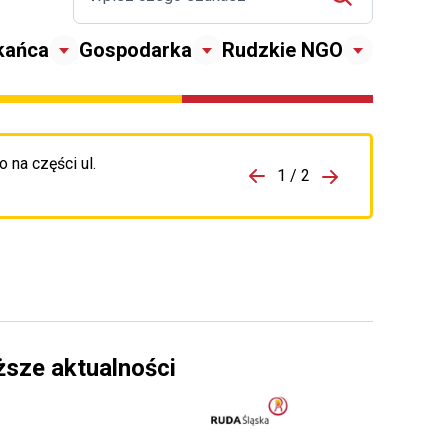
kańca
Gospodarka
Rudzkie NGO
 na części ul.
zejdź do porzpedniego komunikatu
1 / 2
Przejdź do nas
ższe aktualności