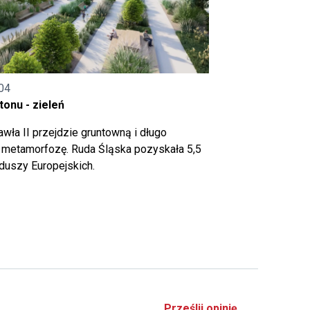
04
onu - zieleń
wła II przejdzie gruntowną i długo
metamorfozę. Ruda Śląska pozyskała 5,5
nduszy Europejskich.
Prześlij opinię