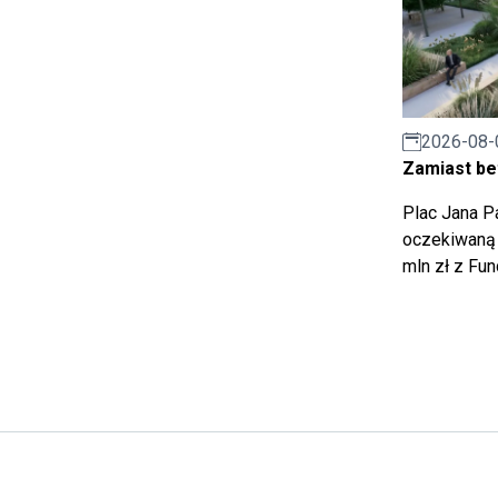
2026-08-
Zamiast bet
Plac Jana Pa
oczekiwaną 
mln zł z Fu