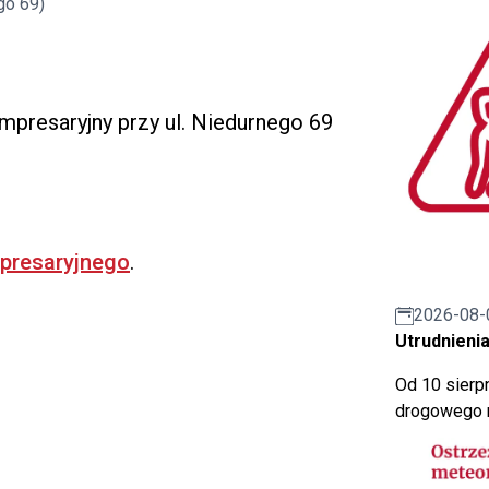
go 69)
Impresaryjny przy ul. Niedurnego 69
mpresaryjnego
.
2026-08-
Utrudnienia
Od 10 sierpn
drogowego n