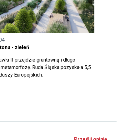
04
onu - zieleń
wła II przejdzie gruntowną i długo
metamorfozę. Ruda Śląska pozyskała 5,5
nduszy Europejskich.
Prześlij opinię