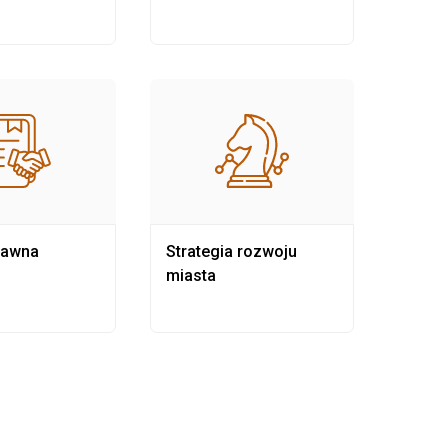
rawna
Strategia rozwoju
Pows
miasta
samo