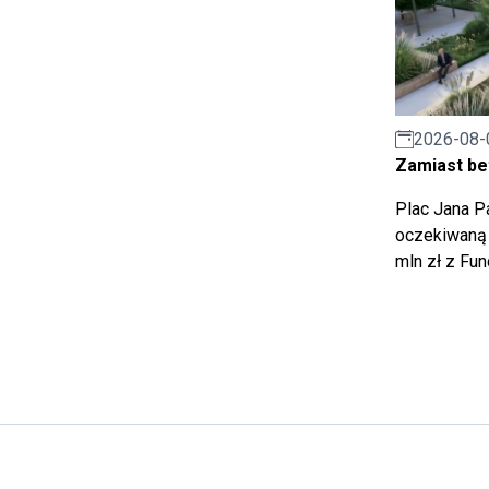
2026-08-
Zamiast bet
Plac Jana Pa
oczekiwaną 
mln zł z Fu