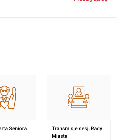
rta Seniora
Transmisje sesji Rady
Rewit
Miasta