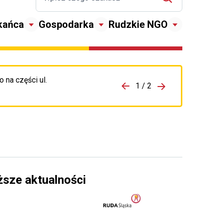
kańca
Gospodarka
Rudzkie NGO
 na części ul.
zejdź do porzpedniego komunikatu
1 / 2
Przejdź do nas
ższe aktualności