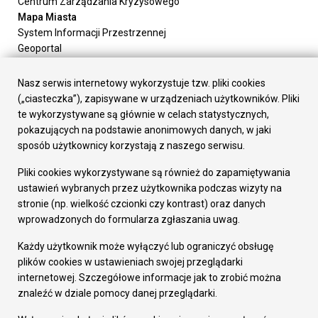
Centrum Zarządzania Kryzysowego
Mapa Miasta
System Informacji Przestrzennej
Geoportal
Urząd Miasta
Załatw sprawę
Nasz serwis internetowy wykorzystuje tzw. pliki cookies
Prezydent Miasta
(„ciasteczka”), zapisywane w urządzeniach użytkowników. Pliki
Rada Miasta
te wykorzystywane są głównie w celach statystycznych,
Wydziały
pokazujących na podstawie anonimowych danych, w jaki
Elektroniczna Skrzynka Podawcza
sposób użytkownicy korzystają z naszego serwisu.
Praca w Urzędzie
Pliki cookies wykorzystywane są również do zapamiętywania
Gospodarka
ustawień wybranych przez użytkownika podczas wizyty na
Fundusze europejskie
stronie (np. wielkość czcionki czy kontrast) oraz danych
Środki krajowe
wprowadzonych do formularza zgłaszania uwag.
Oferty inwestycyjne
Strategia Rozwoju Miasta
Każdy użytkownik może wyłączyć lub ograniczyć obsługę
Pozostałe
plików cookies w ustawieniach swojej przeglądarki
Deklaracja dostępności
internetowej. Szczegółowe informacje jak to zrobić można
Dane osobowe
znaleźć w dziale pomocy danej przeglądarki.
Dodaj opinię o witrynie
© Urząd Miasta RUDA Śląska 2023