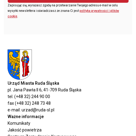
Zapisując się, wyrażasz zgodę na przetwarzanie Twojego adresu e-mail w celu
wysyłki newslettera i oświadczasz że znana Ci jest
polityka prywatności i plików
cookie
.
Urząd Miasta Ruda Śląska
pl. Jana Pawła II 6, 41-709 Ruda Śląska
tel. (+48 32) 244 90 00
fax (+48 32) 248 73 48
e-mail: urzad@ruda-sl.pl
Ważne informacje
Komunikaty
Jakość powietrza