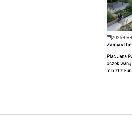
2026-08-
Zamiast bet
Plac Jana Pa
oczekiwaną 
mln zł z Fu