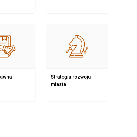
rawna
Strategia rozwoju
Pows
miasta
samo