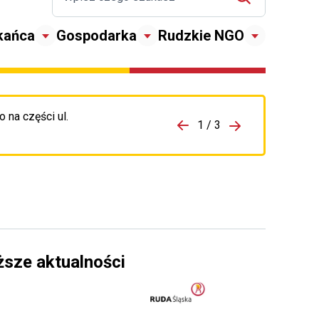
kańca
Gospodarka
Rudzkie NGO
 na części ul.
zejdź do porzpedniego komunikatu
1 / 3
Przejdź do nas
ższe aktualności