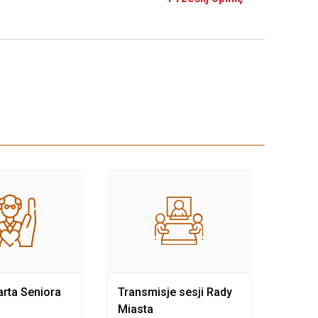
rta Seniora
Transmisje sesji Rady
Rewit
Miasta