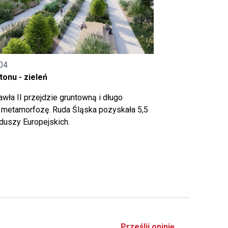
04
onu - zieleń
wła II przejdzie gruntowną i długo
metamorfozę. Ruda Śląska pozyskała 5,5
nduszy Europejskich.
Prześlij opinię