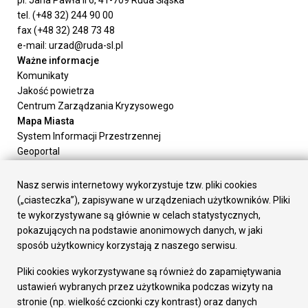
pl. Jana Pawła II 6, 41-709 Ruda Śląska
tel. (+48 32) 244 90 00
fax (+48 32) 248 73 48
e-mail: urzad@ruda-sl.pl
Ważne informacje
Komunikaty
Jakość powietrza
Centrum Zarządzania Kryzysowego
Mapa Miasta
System Informacji Przestrzennej
Geoportal
Urząd Miasta
Załatw sprawę
Nasz serwis internetowy wykorzystuje tzw. pliki cookies
Prezydent Miasta
(„ciasteczka”), zapisywane w urządzeniach użytkowników. Pliki
Rada Miasta
te wykorzystywane są głównie w celach statystycznych,
Wydziały
pokazujących na podstawie anonimowych danych, w jaki
Elektroniczna Skrzynka Podawcza
sposób użytkownicy korzystają z naszego serwisu.
Praca w Urzędzie
Pliki cookies wykorzystywane są również do zapamiętywania
Gospodarka
ustawień wybranych przez użytkownika podczas wizyty na
Fundusze europejskie
stronie (np. wielkość czcionki czy kontrast) oraz danych
Środki krajowe