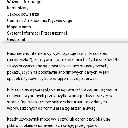
Ważne informacje
Komunikaty
Jakość powietrza
Centrum Zarządzania Kryzysowego
Mapa Miasta
System Informacji Przestrzennej
Geoportal
Urząd Miasta
Załatw sprawę
Nasz serwis internetowy wykorzystuje tzw. pliki cookies
Prezydent Miasta
(„ciasteczka”), zapisywane w urządzeniach użytkowników. Pliki
Rada Miasta
te wykorzystywane są głównie w celach statystycznych,
Wydziały
pokazujących na podstawie anonimowych danych, w jaki
Elektroniczna Skrzynka Podawcza
sposób użytkownicy korzystają z naszego serwisu.
Praca w Urzędzie
Pliki cookies wykorzystywane są również do zapamiętywania
Gospodarka
ustawień wybranych przez użytkownika podczas wizyty na
Fundusze europejskie
stronie (np. wielkość czcionki czy kontrast) oraz danych
Środki krajowe
wprowadzonych do formularza zgłaszania uwag.
Oferty inwestycyjne
Strategia Rozwoju Miasta
Każdy użytkownik może wyłączyć lub ograniczyć obsługę
Pozostałe
plików cookies w ustawieniach swojej przeglądarki
Deklaracja dostępności