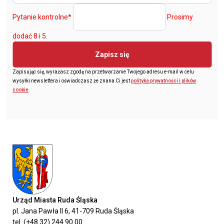
Pytanie kontrolne
*
Prosimy
dodać 8 i 5.
Zapisz się
Zapisując się, wyrażasz zgodę na przetwarzanie Twojego adresu e-mail w celu
wysyłki newslettera i oświadczasz że znana Ci jest
polityka prywatności i plików
cookie
.
Urząd Miasta Ruda Śląska
pl. Jana Pawła II 6, 41-709 Ruda Śląska
tel. (+48 32) 244 90 00