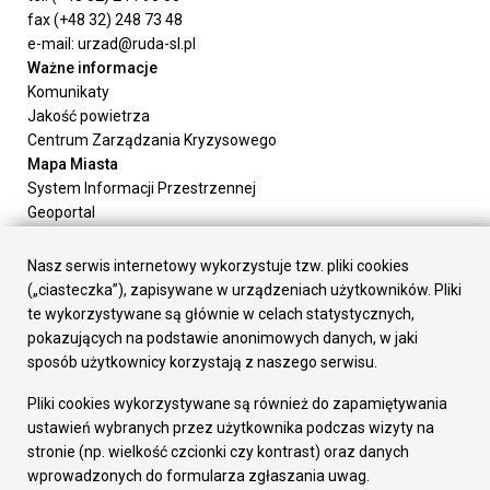
fax (+48 32) 248 73 48
e-mail: urzad@ruda-sl.pl
Ważne informacje
Komunikaty
Jakość powietrza
Centrum Zarządzania Kryzysowego
Mapa Miasta
System Informacji Przestrzennej
Geoportal
Urząd Miasta
Załatw sprawę
Nasz serwis internetowy wykorzystuje tzw. pliki cookies
Prezydent Miasta
(„ciasteczka”), zapisywane w urządzeniach użytkowników. Pliki
Rada Miasta
te wykorzystywane są głównie w celach statystycznych,
Wydziały
pokazujących na podstawie anonimowych danych, w jaki
Elektroniczna Skrzynka Podawcza
sposób użytkownicy korzystają z naszego serwisu.
Praca w Urzędzie
Pliki cookies wykorzystywane są również do zapamiętywania
Gospodarka
ustawień wybranych przez użytkownika podczas wizyty na
Fundusze europejskie
stronie (np. wielkość czcionki czy kontrast) oraz danych
Środki krajowe
wprowadzonych do formularza zgłaszania uwag.
Oferty inwestycyjne