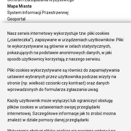
Mapa Miasta
System Informacji Przestrzennej
Geoportal
Urząd Miasta
Załatw sprawę
Nasz serwis internetowy wykorzystuje tzw. pliki cookies
Prezydent Miasta
(„ciasteczka”), zapisywane w urządzeniach użytkowników. Pliki
Rada Miasta
te wykorzystywane są głównie w celach statystycznych,
Wydziały
pokazujących na podstawie anonimowych danych, w jaki
Elektroniczna Skrzynka Podawcza
sposób użytkownicy korzystają z naszego serwisu.
Praca w Urzędzie
Pliki cookies wykorzystywane są również do zapamiętywania
Gospodarka
ustawień wybranych przez użytkownika podczas wizyty na
Fundusze europejskie
stronie (np. wielkość czcionki czy kontrast) oraz danych
Środki krajowe
wprowadzonych do formularza zgłaszania uwag.
Oferty inwestycyjne
Strategia Rozwoju Miasta
Każdy użytkownik może wyłączyć lub ograniczyć obsługę
Pozostałe
plików cookies w ustawieniach swojej przeglądarki
Deklaracja dostępności
internetowej. Szczegółowe informacje jak to zrobić można
Dane osobowe
znaleźć w dziale pomocy danej przeglądarki.
Dodaj opinię o witrynie
© Urząd Miasta RUDA Śląska 2023