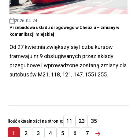
2026-04-24
Przebudowa układu drogowego w Chebziu – zmiany w
komunikacji miejskiej
Od 27 kwietnia zwiększy się liczba kursów
tramwaju nr 9 obsługiwanych przez składy
przegubowe i wprowadzone zostaną zmiany dla
autobusów M21, 118, 121, 147, 155 i 255.
11
23
35
Ilość aktualności na stronie:
1
2
3
4
5
6
7