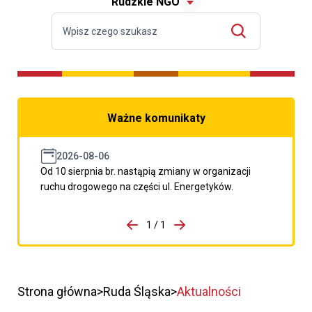
Rudzkie NGO
Ważne komunikaty
2026-08-06
Od 10 sierpnia br. nastąpią zmiany w organizacji
ruchu drogowego na części ul. Energetyków.
do porzpedniego komunikatu
1 / 1
Przejdź do następnego kom
Strona główna
Ruda Śląska
Aktualności