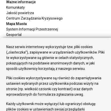
Ważne informacje
Komunikaty
Jakość powietrza
Centrum Zarządzania Kryzysowego
Mapa Miasta
System Informacji Przestrzennej
Geoportal
Urząd Miasta
Załatw sprawę
Nasz serwis internetowy wykorzystuje tzw. pliki cookies
Prezydent Miasta
(„ciasteczka”), zapisywane w urządzeniach użytkowników. Pliki
Rada Miasta
te wykorzystywane są głównie w celach statystycznych,
Wydziały
pokazujących na podstawie anonimowych danych, w jaki
Elektroniczna Skrzynka Podawcza
sposób użytkownicy korzystają z naszego serwisu.
Praca w Urzędzie
Pliki cookies wykorzystywane są również do zapamiętywania
Gospodarka
ustawień wybranych przez użytkownika podczas wizyty na
Fundusze europejskie
stronie (np. wielkość czcionki czy kontrast) oraz danych
Środki krajowe
wprowadzonych do formularza zgłaszania uwag.
Oferty inwestycyjne
Strategia Rozwoju Miasta
Każdy użytkownik może wyłączyć lub ograniczyć obsługę
Pozostałe
plików cookies w ustawieniach swojej przeglądarki
Deklaracja dostępności