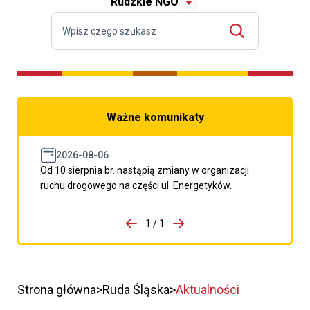
Rudzkie NGO
Ważne komunikaty
2026-08-06
Od 10 sierpnia br. nastąpią zmiany w organizacji
ruchu drogowego na części ul. Energetyków.
do porzpedniego komunikatu
1 / 1
Przejdź do następnego kom
Strona główna
Ruda Śląska
Aktualności