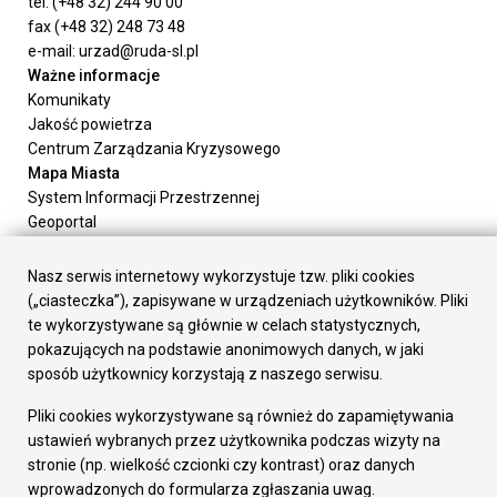
tel. (+48 32) 244 90 00
fax (+48 32) 248 73 48
e-mail: urzad@ruda-sl.pl
Ważne informacje
Komunikaty
Jakość powietrza
Centrum Zarządzania Kryzysowego
Mapa Miasta
System Informacji Przestrzennej
Geoportal
Urząd Miasta
Załatw sprawę
Nasz serwis internetowy wykorzystuje tzw. pliki cookies
Prezydent Miasta
(„ciasteczka”), zapisywane w urządzeniach użytkowników. Pliki
Rada Miasta
te wykorzystywane są głównie w celach statystycznych,
Wydziały
pokazujących na podstawie anonimowych danych, w jaki
Elektroniczna Skrzynka Podawcza
sposób użytkownicy korzystają z naszego serwisu.
Praca w Urzędzie
Pliki cookies wykorzystywane są również do zapamiętywania
Gospodarka
ustawień wybranych przez użytkownika podczas wizyty na
Fundusze europejskie
stronie (np. wielkość czcionki czy kontrast) oraz danych
Środki krajowe
wprowadzonych do formularza zgłaszania uwag.
Oferty inwestycyjne