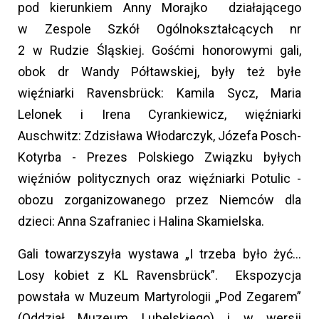
pod kierunkiem Anny Morajko działającego
w Zespole Szkół Ogólnokształcących nr
2 w Rudzie Śląskiej. Gośćmi honorowymi gali,
obok dr Wandy Półtawskiej, były też byłe
więźniarki Ravensbrück: Kamila Sycz, Maria
Lelonek i Irena Cyrankiewicz, więźniarki
Auschwitz: Zdzisława Włodarczyk, Józefa Posch-
Kotyrba - Prezes Polskiego Związku byłych
więźniów politycznych oraz więźniarki Potulic -
obozu zorganizowanego przez Niemców dla
dzieci: Anna Szafraniec i Halina Skamielska.
Gali towarzyszyła wystawa „I trzeba było żyć…
Losy kobiet z KL Ravensbrück”. Ekspozycja
powstała w Muzeum Martyrologii „Pod Zegarem”
(Oddział Muzeum Lubelskiego) i w wersji