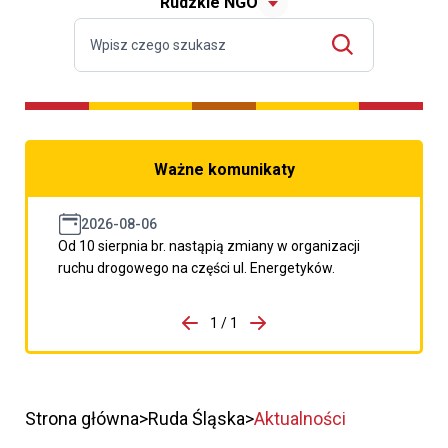
Rudzkie NGO
Ważne komunikaty
2026-08-06
Od 10 sierpnia br. nastąpią zmiany w organizacji
ruchu drogowego na części ul. Energetyków.
do porzpedniego komunikatu
1 / 1
Przejdź do następnego kom
Strona główna
Ruda Śląska
Aktualności