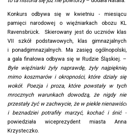
to ta historia się już nie powtórzy
– dodała Natalia.
Konkurs odbywa się w kwietniu - miesiącu
pamięci narodowej o więźniarkach obozu KL
Ravensbrück. Skierowany jest do uczniów klas
VII szkół podstawowych, klas gimnazjalnych
i ponadgimnazjalnych. Ma zasięg ogólnopolski,
a gala finałowa odbywa się w Rudzie Śląskiej. –
Byłe więźniarki żyły naprawdę, żyły najpiękniej
mimo koszmarów i okropności, które działy się
wokół. Poezja i proza, które powstały w tych
mrocznych warunkach dowodzą, że nigdy nie
przestały żyć w zachwycie, że w piekle nienawiści
i beznadziei potrafiły marzyć, kochać i śnić -
powiedziała wiceprezydent miasta Anna
Krzysteczko.