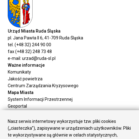
Urząd Miasta Ruda Śląska
pl. Jana Pawła II 6, 41-709 Ruda Śląska
tel. (+48 32) 244 90 00
fax (+48 32) 248 73 48
e-mail: urzad@ruda-sl.pl
Ważne informacje
Komunikaty
Jakość powietrza
Centrum Zarządzania Kryzysowego
Mapa Miasta
System Informacji Przestrzennej
Geoportal
Urząd Miasta
Załatw sprawę
Nasz serwis internetowy wykorzystuje tzw. pliki cookies
Prezydent Miasta
(„ciasteczka”), zapisywane w urządzeniach użytkowników. Pliki
Rada Miasta
te wykorzystywane są głównie w celach statystycznych,