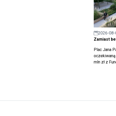
2026-08-
Zamiast bet
Plac Jana Pa
oczekiwaną 
mln zł z Fu