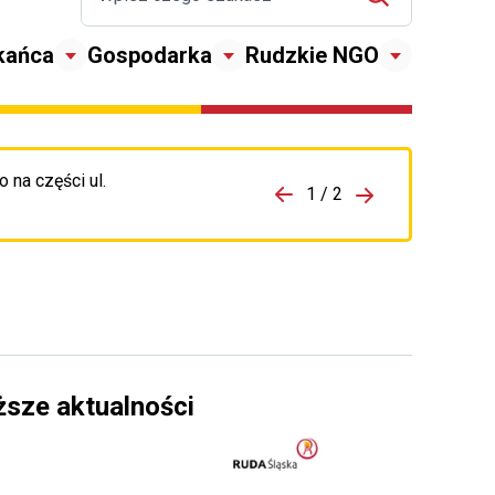
kańca
Gospodarka
Rudzkie NGO
 na części ul.
zejdź do porzpedniego komunikatu
1 / 2
Przejdź do nas
ższe aktualności