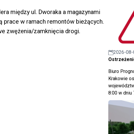
allera między ul. Dworaka a magazynami
ędą prace w ramach remontów bieżących.
we zwężenia/zamknięcia drogi.
2026-08-
Ostrzeżeni
Biuro Prog
Krakowie os
województwa
8:00 w dniu 