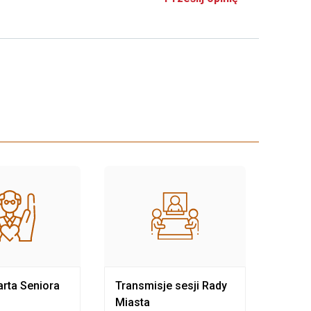
rta Seniora
Transmisje sesji Rady
Rewit
Miasta