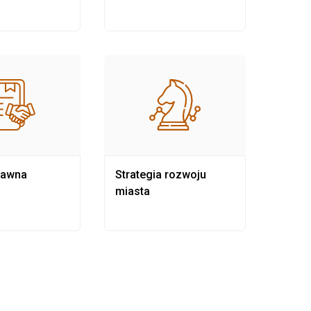
rawna
Strategia rozwoju
Pows
miasta
samo