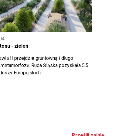
04
onu - zieleń
wła II przejdzie gruntowną i długo
metamorfozę. Ruda Śląska pozyskała 5,5
nduszy Europejskich.
Prześlij opinię