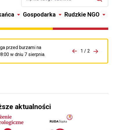
kańca
Gospodarka
Rudzkie NGO
ga przed burzami na
zejdź do porzpedniego komunikatu
1 / 2
Przejdź do nas
:00 w dniu 7 sierpnia.
ższe aktualności