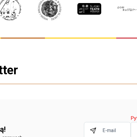
tter
Py
ą!