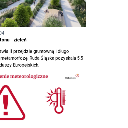
04
onu - zieleń
wła II przejdzie gruntowną i długo
metamorfozę. Ruda Śląska pozyskała 5,5
nduszy Europejskich.