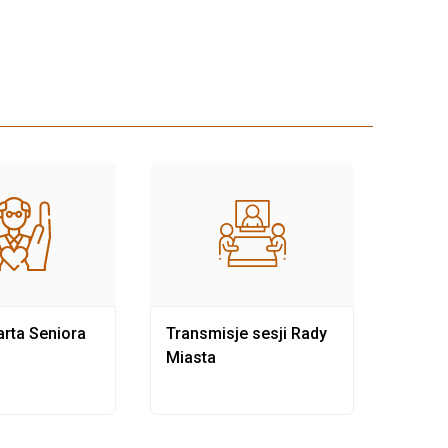
rta Seniora
Transmisje sesji Rady
Rewit
Miasta