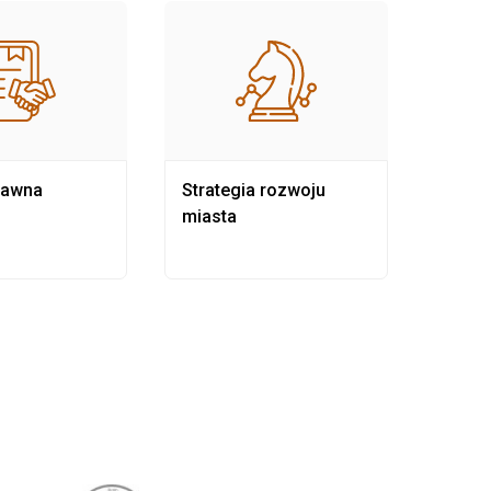
rawna
Strategia rozwoju
Pows
miasta
samo