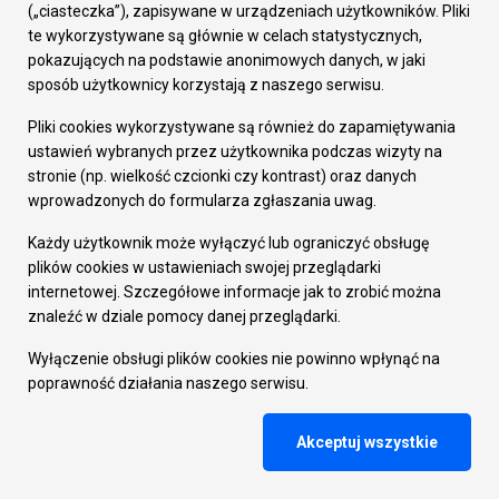
(„ciasteczka”), zapisywane w urządzeniach użytkowników. Pliki
te wykorzystywane są głównie w celach statystycznych,
pokazujących na podstawie anonimowych danych, w jaki
sposób użytkownicy korzystają z naszego serwisu.
Pliki cookies wykorzystywane są również do zapamiętywania
ustawień wybranych przez użytkownika podczas wizyty na
stronie (np. wielkość czcionki czy kontrast) oraz danych
2021-05-21
wprowadzonych do formularza zgłaszania uwag.
Interwencja i reanimacja
Każdy użytkownik może wyłączyć lub ograniczyć obsługę
20 maja 2021 r. strażnicy miejscy podejmowali interwencję
plików cookies w ustawieniach swojej przeglądarki
związaną ze spożywaniem alkoholu w miejscu publicznym
internetowej. Szczegółowe informacje jak to zrobić można
przy ul. Norwida.
znaleźć w dziale pomocy danej przeglądarki.
Wyłączenie obsługi plików cookies nie powinno wpłynąć na
poprawność działania naszego serwisu.
Akceptuj wszystkie
Ilość aktualności na stronie:
11
23
35