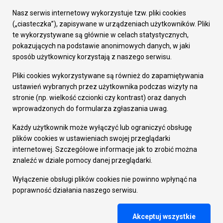
Załatw sprawę
Nasz serwis internetowy wykorzystuje tzw. pliki cookies
Prezydent Miasta
(„ciasteczka”), zapisywane w urządzeniach użytkowników. Pliki
Rada Miasta
te wykorzystywane są głównie w celach statystycznych,
Wydziały
pokazujących na podstawie anonimowych danych, w jaki
Elektroniczna Skrzynka Podawcza
sposób użytkownicy korzystają z naszego serwisu.
Praca w Urzędzie
Pliki cookies wykorzystywane są również do zapamiętywania
Gospodarka
ustawień wybranych przez użytkownika podczas wizyty na
Fundusze europejskie
stronie (np. wielkość czcionki czy kontrast) oraz danych
Środki krajowe
wprowadzonych do formularza zgłaszania uwag.
Oferty inwestycyjne
Strategia Rozwoju Miasta
Każdy użytkownik może wyłączyć lub ograniczyć obsługę
Pozostałe
plików cookies w ustawieniach swojej przeglądarki
Deklaracja dostępności
internetowej. Szczegółowe informacje jak to zrobić można
Dane osobowe
znaleźć w dziale pomocy danej przeglądarki.
Dodaj opinię o witrynie
© Urząd Miasta RUDA Śląska 2023
Wyłączenie obsługi plików cookies nie powinno wpłynąć na
poprawność działania naszego serwisu.
Projekt i wdrożenie - MIGOMEDIA
Akceptuj wszystkie