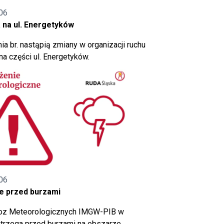
06
 na ul. Energetyków
ia br. nastąpią zmiany w organizacji ruchu
a części ul. Energetyków.
06
e przed burzami
noz Meteorologicznych IMGW-PIB w
trzega przed burzami na obszarze