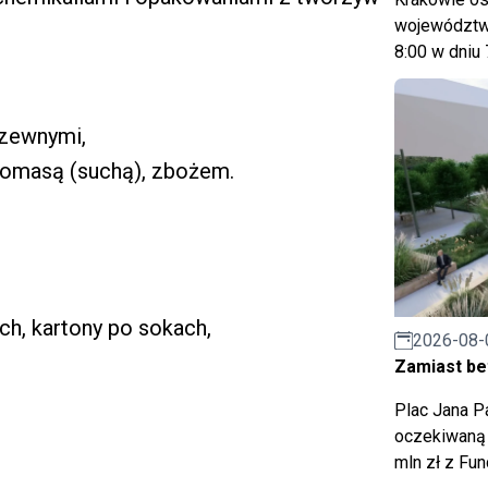
województwa
8:00 w dniu 
rzewnymi,
biomasą (suchą), zbożem.
ch, kartony po sokach,
2026-08-
Zamiast bet
Plac Jana Pa
oczekiwaną 
mln zł z Fu