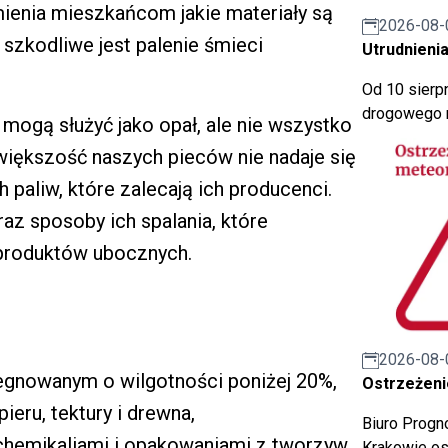
ienia mieszkańcom jakie materiały są
2026-08-
k szkodliwe jest palenie śmieci
Utrudnienia
Od 10 sierpn
drogowego n
 mogą służyć jako opał, ale nie wszystko
większość naszych pieców nie nadaje się
paliw, które zalecają ich producenci.
az sposoby ich spalania, które
i produktów ubocznych.
2026-08-
gnowanym o wilgotności poniżej 20%,
Ostrzeżeni
ieru, tektury i drewna,
Biuro Prog
 chemikaliami i opakowaniami z tworzyw
Krakowie os