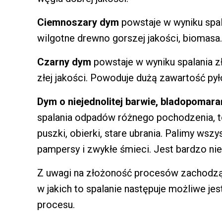
Ciemnoszary dym
powstaje w wyniku spala
wilgotne drewno gorszej jakości, biomasa.
Czarny dym
powstaje w wyniku spalania z
złej jakości. Powoduje dużą zawartość pył
Dym o niejednolitej barwie, bladopomar
spalania odpadów różnego pochodzenia, to
puszki, obierki, stare ubrania. Palimy wsz
pampersy i zwykłe śmieci. Jest bardzo ni
Z uwagi na złożoność procesów zachodzą
w jakich to spalanie następuje możliwe j
procesu.