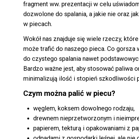
fragment ww. prezentacji w celu uświadom
dozwolone do spalania, a jakie nie oraz ja
w piecach.
Wokół nas znajduje się wiele rzeczy, które
może trafić do naszego pieca. Co gorsza 
do czystego spalania nawet podstawowych 
Bardzo ważne jest, aby stosować paliwa or
minimalizują ilość i stopień szkodliwośc
Czym można palić w piecu?
węglem, koksem dowolnego rodzaju,
drewnem nieprzetworzonym i nieimpre
papierem, tekturą i opakowaniami z pap
odpadami z gospodarki leśnej, ale nie