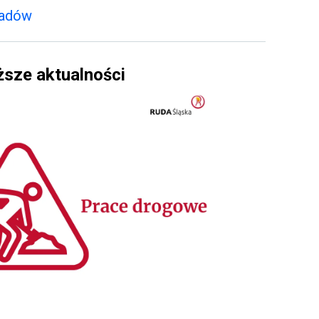
padów
ższe aktualności