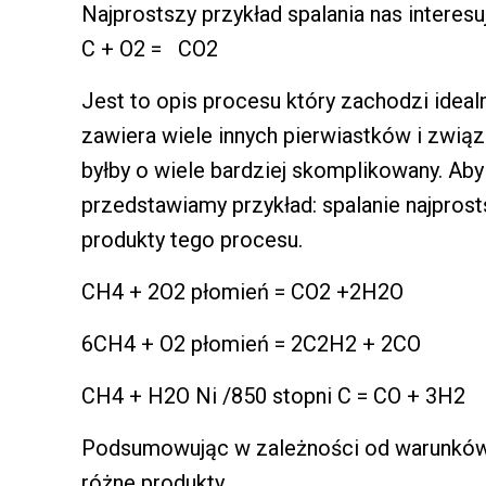
Najprostszy przykład spalania nas interesu
C + O2 = CO2
Jest to opis procesu który zachodzi ideal
zawiera wiele innych pierwiastków i zwią
byłby o wiele bardziej skomplikowany. Aby
przedstawiamy przykład: spalanie najpro
produkty tego procesu.
CH4 + 2O2 płomień = CO2 +2H2O
6CH4 + O2 płomień = 2C2H2 + 2CO
CH4 + H2O Ni /850 stopni C = CO + 3H2
Podsumowując w zależności od warunków
różne produkty.