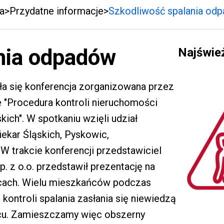
a
Przydatne informacje
Szkodliwość spalania od
nia odpadów
Najświe
yła się konferencja zorganizowana przez
e "Procedura kontroli nieruchomości
ich". W spotkaniu wzięli udział
iekar Śląskich, Pyskowic,
W trakcie konferencji przedstawiciel
z o.o. przedstawił prezentację na
ecach. Wielu mieszkańców podczas
ontroli spalania zasłania się niewiedzą
ecu. Zamieszczamy więc obszerny