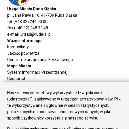
Urząd Miasta Ruda Śląska
pl. Jana Pawła II 6, 41-709 Ruda Śląska
tel. (+48 32) 244 90 00
fax (+48 32) 248 73 48
e-mail: urzad@ruda-sl.pl
Ważne informacje
Komunikaty
Jakość powietrza
Centrum Zarządzania Kryzysowego
Mapa Miasta
System Informacji Przestrzennej
Geoportal
Urząd Miasta
Załatw sprawę
Nasz serwis internetowy wykorzystuje tzw. pliki cookies
Prezydent Miasta
(„ciasteczka”), zapisywane w urządzeniach użytkowników. Pliki
Rada Miasta
te wykorzystywane są głównie w celach statystycznych,
Wydziały
pokazujących na podstawie anonimowych danych, w jaki
Elektroniczna Skrzynka Podawcza
sposób użytkownicy korzystają z naszego serwisu.
Praca w Urzędzie