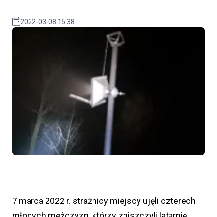
2022-03-08 15:38
7 marca 2022 r. strażnicy miejscy ujęli czterech
młodych mężczyzn, którzy zniszczyli latarnię