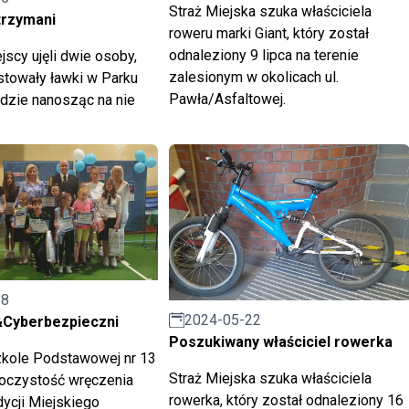
Straż Miejska szuka właściciela
trzymani
roweru marki Giant, który został
odnaleziony 9 lipca na terenie
jscy ujęli dwie osoby,
zalesionym w okolicach ul.
towały ławki w Parku
Pawła/Asfaltowej.
dzie nanosząc na nie
28
2024-05-22
&Cyberbezpieczni
Poszukiwany właściciel rowerka
zkole Podstawowej nr 13
Straż Miejska szuka właściciela
roczystość wręczenia
rowerka, który został odnaleziony 16
dycji Miejskiego