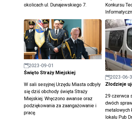
okolicach ul. Dunajewskiego 7.
Konkursu Te
Informatycz
"Bezpieczni
2023-09-01
Święto Straży Miejskiej
2023-06-
Złodzieje uj
W sali sesyjnej Urzędu Miasta odbyły
się dziś obchody święta Straży
29 czerwca st
Miejskiej. Wręczono awanse oraz
dwóch spraw
podziękowania za zaangażowanie i
metalowych 
pracę.
lokalu Pub Dr