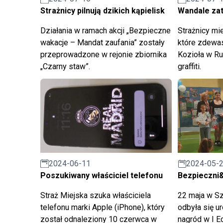
Strażnicy pilnują dzikich kąpielisk
Wandale za
Działania w ramach akcji „Bezpieczne
Strażnicy mie
wakacje – Mandat zaufania” zostały
które zdewas
przeprowadzone w rejonie zbiornika
Kozioła w Ru
„Czarny staw”.
graffiti.
2024-06-11
2024-05-
Poszukiwany właściciel telefonu
Bezpieczni
Straż Miejska szuka właściciela
22 maja w S
telefonu marki Apple (iPhone), który
odbyła się u
został odnaleziony 10 czerwca w
nagród w I E