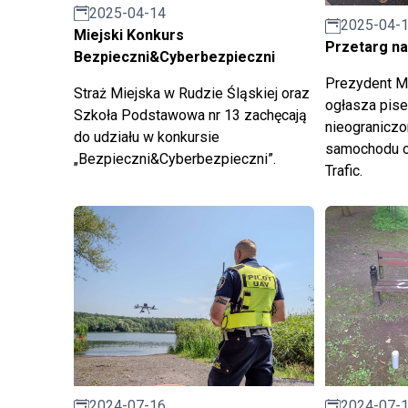
2025-04-14
2025-04-
Miejski Konkurs
Przetarg n
Bezpieczni&Cyberbezpieczni
Prezydent M
Straż Miejska w Rudzie Śląskiej oraz
ogłasza pise
Szkoła Podstawowa nr 13 zachęcają
nieograniczo
do udziału w konkursie
samochodu o
„Bezpieczni&Cyberbezpieczni”.
Trafic.
2024-07-16
2024-07-