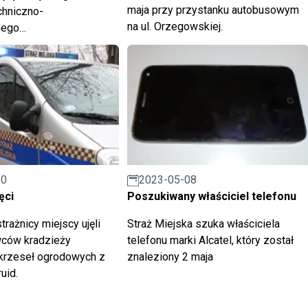
maja przy przystanku autobusowym
chniczno-
na ul. Orzegowskiej.
nego
&Cyberbezpieczni".
30
2023-05-08
ęci
Poszukiwany właściciel telefonu
rażnicy miejscy ujęli
Straż Miejska szuka właściciela
ców kradzieży
telefonu marki Alcatel, który został
krzeseł ogrodowych z
znaleziony 2 maja
uid.