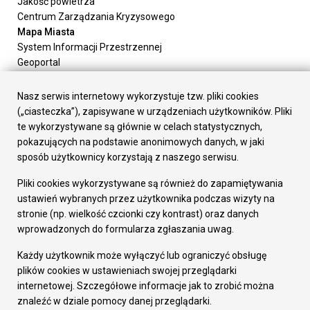
Jakość powietrza
Centrum Zarządzania Kryzysowego
Mapa Miasta
System Informacji Przestrzennej
Geoportal
Urząd Miasta
Załatw sprawę
Nasz serwis internetowy wykorzystuje tzw. pliki cookies
Prezydent Miasta
(„ciasteczka”), zapisywane w urządzeniach użytkowników. Pliki
Rada Miasta
te wykorzystywane są głównie w celach statystycznych,
Wydziały
pokazujących na podstawie anonimowych danych, w jaki
Elektroniczna Skrzynka Podawcza
sposób użytkownicy korzystają z naszego serwisu.
Praca w Urzędzie
Pliki cookies wykorzystywane są również do zapamiętywania
Gospodarka
ustawień wybranych przez użytkownika podczas wizyty na
Fundusze europejskie
stronie (np. wielkość czcionki czy kontrast) oraz danych
Środki krajowe
wprowadzonych do formularza zgłaszania uwag.
Oferty inwestycyjne
Strategia Rozwoju Miasta
Każdy użytkownik może wyłączyć lub ograniczyć obsługę
Pozostałe
plików cookies w ustawieniach swojej przeglądarki
Deklaracja dostępności
internetowej. Szczegółowe informacje jak to zrobić można
Dane osobowe
znaleźć w dziale pomocy danej przeglądarki.
Dodaj opinię o witrynie