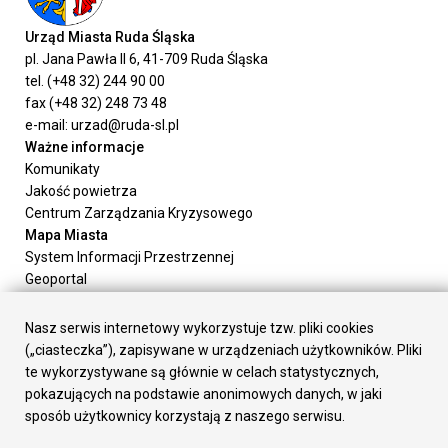
Urząd Miasta Ruda Śląska
pl. Jana Pawła II 6, 41-709 Ruda Śląska
tel. (+48 32) 244 90 00
fax (+48 32) 248 73 48
e-mail: urzad@ruda-sl.pl
Ważne informacje
Komunikaty
Jakość powietrza
Centrum Zarządzania Kryzysowego
Mapa Miasta
System Informacji Przestrzennej
Geoportal
Urząd Miasta
Załatw sprawę
Nasz serwis internetowy wykorzystuje tzw. pliki cookies
Prezydent Miasta
(„ciasteczka”), zapisywane w urządzeniach użytkowników. Pliki
Rada Miasta
te wykorzystywane są głównie w celach statystycznych,
Wydziały
pokazujących na podstawie anonimowych danych, w jaki
Elektroniczna Skrzynka Podawcza
sposób użytkownicy korzystają z naszego serwisu.
Praca w Urzędzie