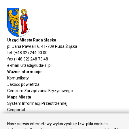
Urząd Miasta Ruda Śląska
pl. Jana Pawła II 6, 41-709 Ruda Śląska
tel. (+48 32) 244 90 00
fax (+48 32) 248 73 48
e-mail: urzad@ruda-sl.pl
Ważne informacje
Komunikaty
Jakość powietrza
Centrum Zarządzania Kryzysowego
Mapa Miasta
System Informacji Przestrzennej
Geoportal
Urząd Miasta
Załatw sprawę
Nasz serwis internetowy wykorzystuje tzw. pliki cookies
Prezydent Miasta