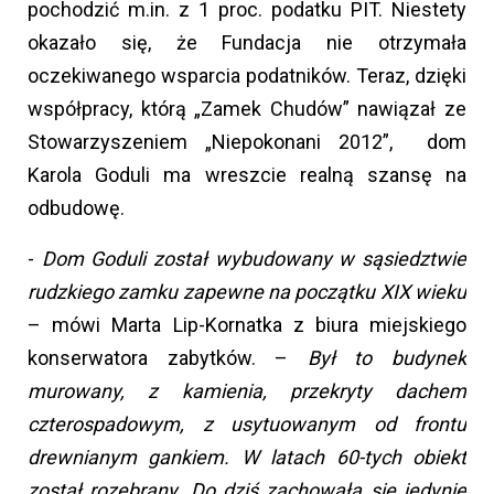
pochodzić m.in. z 1 proc. podatku PIT. Niestety
okazało się, że Fundacja nie otrzymała
oczekiwanego wsparcia podatników. Teraz, dzięki
współpracy, którą „Zamek Chudów” nawiązał ze
Stowarzyszeniem „Niepokonani 2012”, dom
Karola Goduli ma wreszcie realną szansę na
odbudowę.
-
Dom Goduli został wybudowany w sąsiedztwie
rudzkiego zamku zapewne na początku XIX wieku
– mówi Marta Lip-Kornatka z biura miejskiego
konserwatora zabytków. –
Był to budynek
murowany, z kamienia, przekryty dachem
czterospadowym, z usytuowanym od frontu
drewnianym gankiem. W latach 60-tych obiekt
został rozebrany. Do dziś zachowała się jedynie