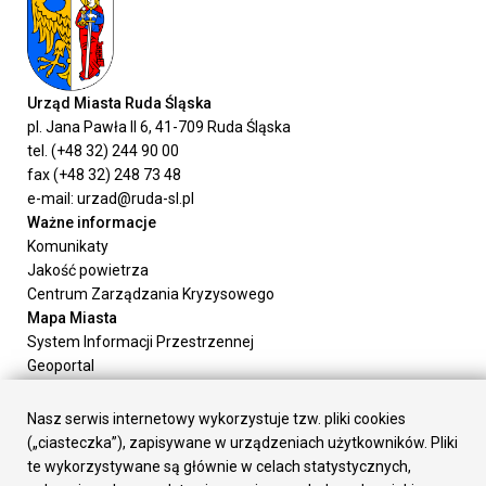
Urząd Miasta Ruda Śląska
pl. Jana Pawła II 6, 41-709 Ruda Śląska
tel. (+48 32) 244 90 00
fax (+48 32) 248 73 48
e-mail: urzad@ruda-sl.pl
Ważne informacje
Komunikaty
Jakość powietrza
Centrum Zarządzania Kryzysowego
Mapa Miasta
System Informacji Przestrzennej
Geoportal
Urząd Miasta
Załatw sprawę
Nasz serwis internetowy wykorzystuje tzw. pliki cookies
Prezydent Miasta
(„ciasteczka”), zapisywane w urządzeniach użytkowników. Pliki
Rada Miasta
te wykorzystywane są głównie w celach statystycznych,
Wydziały