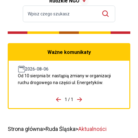
Rudzkie NGO
Ważne komunikaty
2026-08-06
Od 10 sierpnia br. nastąpią zmiany w organizacji
ruchu drogowego na części ul. Energetyków.
do porzpedniego komunikatu
1 / 1
Przejdź do następnego kom
Strona główna
Ruda Śląska
Aktualności