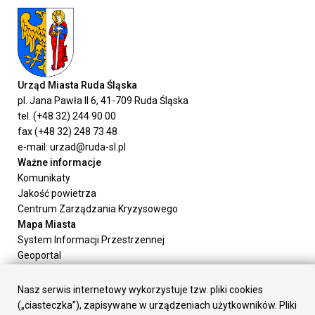
Urząd Miasta Ruda Śląska
pl. Jana Pawła II 6, 41-709 Ruda Śląska
tel. (+48 32) 244 90 00
fax (+48 32) 248 73 48
e-mail: urzad@ruda-sl.pl
Ważne informacje
Komunikaty
Jakość powietrza
Centrum Zarządzania Kryzysowego
Mapa Miasta
System Informacji Przestrzennej
Geoportal
Urząd Miasta
Załatw sprawę
Nasz serwis internetowy wykorzystuje tzw. pliki cookies
Prezydent Miasta
(„ciasteczka”), zapisywane w urządzeniach użytkowników. Pliki