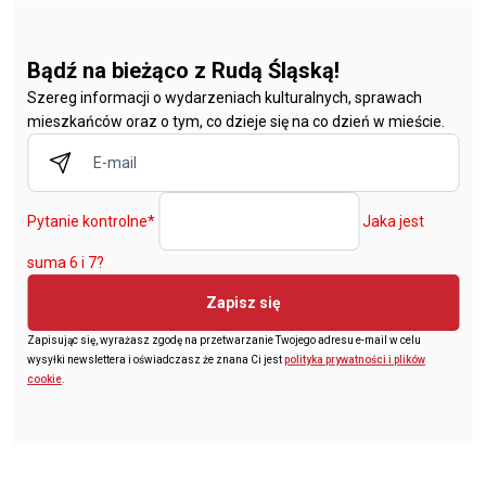
Bądź na bieżąco z Rudą Śląską!
Szereg informacji o wydarzeniach kulturalnych, sprawach
mieszkańców oraz o tym, co dzieje się na co dzień w mieście.
Pytanie kontrolne
*
Jaka jest
suma 6 i 7?
Zapisz się
Zapisując się, wyrażasz zgodę na przetwarzanie Twojego adresu e-mail w celu
wysyłki newslettera i oświadczasz że znana Ci jest
polityka prywatności i plików
cookie
.