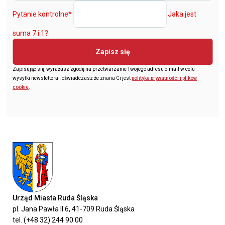
Pytanie kontrolne
*
Jaka jest
suma 7 i 1?
Zapisz się
Zapisując się, wyrażasz zgodę na przetwarzanie Twojego adresu e-mail w celu
wysyłki newslettera i oświadczasz że znana Ci jest
polityka prywatności i plików
cookie
.
Urząd Miasta Ruda Śląska
pl. Jana Pawła II 6, 41-709 Ruda Śląska
tel. (+48 32) 244 90 00