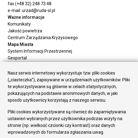
fax (+48 32) 248 73 48
e-mail: urzad@ruda-sl.pl
Ważne informacje
Komunikaty
Jakość powietrza
Centrum Zarządzania Kryzysowego
Mapa Miasta
System Informacji Przestrzennej
Geoportal
Urząd Miasta
Załatw sprawę
Nasz serwis internetowy wykorzystuje tzw. pliki cookies
Prezydent Miasta
(„ciasteczka”), zapisywane w urządzeniach użytkowników. Pliki
Rada Miasta
te wykorzystywane są głównie w celach statystycznych,
Wydziały
pokazujących na podstawie anonimowych danych, w jaki
Elektroniczna Skrzynka Podawcza
sposób użytkownicy korzystają z naszego serwisu.
Praca w Urzędzie
Pliki cookies wykorzystywane są również do zapamiętywania
Gospodarka
ustawień wybranych przez użytkownika podczas wizyty na
Fundusze europejskie
stronie (np. wielkość czcionki czy kontrast) oraz danych
Środki krajowe
wprowadzonych do formularza zgłaszania uwag.
Oferty inwestycyjne