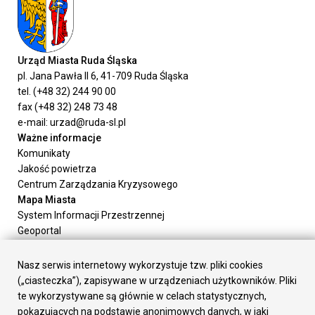
Urząd Miasta Ruda Śląska
pl. Jana Pawła II 6, 41-709 Ruda Śląska
tel. (+48 32) 244 90 00
fax (+48 32) 248 73 48
e-mail: urzad@ruda-sl.pl
Ważne informacje
Komunikaty
Jakość powietrza
Centrum Zarządzania Kryzysowego
Mapa Miasta
System Informacji Przestrzennej
Geoportal
Urząd Miasta
Załatw sprawę
Nasz serwis internetowy wykorzystuje tzw. pliki cookies
Prezydent Miasta
(„ciasteczka”), zapisywane w urządzeniach użytkowników. Pliki
Rada Miasta
te wykorzystywane są głównie w celach statystycznych,
Wydziały
pokazujących na podstawie anonimowych danych, w jaki