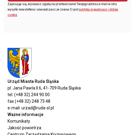
Zapisując się, wyrażasz zgodę na przetwarzanie Twojego adresu e-mail w celu
wysyłki newslettera i oświadczasz że znana Ci jest
polityka prywatności i plików
cookie
.
Urząd Miasta Ruda Śląska
pl. Jana Pawła II 6, 41-709 Ruda Śląska
tel. (+48 32) 244 90 00
fax (+48 32) 248 73 48
e-mail: urzad@ruda-sl.pl
Ważne informacje
Komunikaty
Jakość powietrza
Centrum Zarządzania Kryzysowego