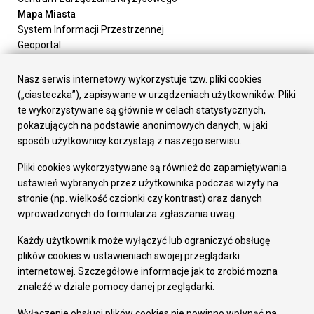
Mapa Miasta
System Informacji Przestrzennej
Geoportal
Urząd Miasta
Załatw sprawę
Nasz serwis internetowy wykorzystuje tzw. pliki cookies
Prezydent Miasta
(„ciasteczka”), zapisywane w urządzeniach użytkowników. Pliki
Rada Miasta
te wykorzystywane są głównie w celach statystycznych,
Wydziały
pokazujących na podstawie anonimowych danych, w jaki
Elektroniczna Skrzynka Podawcza
sposób użytkownicy korzystają z naszego serwisu.
Praca w Urzędzie
Pliki cookies wykorzystywane są również do zapamiętywania
Gospodarka
ustawień wybranych przez użytkownika podczas wizyty na
Fundusze europejskie
stronie (np. wielkość czcionki czy kontrast) oraz danych
Środki krajowe
wprowadzonych do formularza zgłaszania uwag.
Oferty inwestycyjne
Strategia Rozwoju Miasta
Każdy użytkownik może wyłączyć lub ograniczyć obsługę
Pozostałe
plików cookies w ustawieniach swojej przeglądarki
Deklaracja dostępności
internetowej. Szczegółowe informacje jak to zrobić można
Dane osobowe
znaleźć w dziale pomocy danej przeglądarki.
Dodaj opinię o witrynie
© Urząd Miasta RUDA Śląska 2023
Wyłączenie obsługi plików cookies nie powinno wpłynąć na