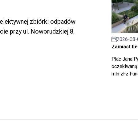
selektywnej zbiórki odpadów
e przy ul. Noworudzkiej 8.
2026-08-
Zamiast bet
Plac Jana Pa
oczekiwaną 
mln zł z Fu