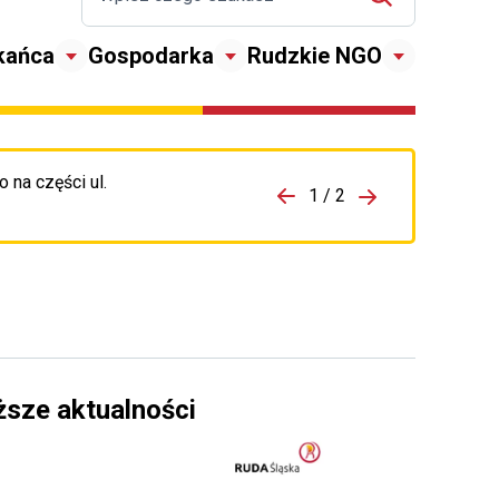
kańca
Gospodarka
Rudzkie NGO
 na części ul.
zejdź do porzpedniego komunikatu
1 / 2
Przejdź do nas
ższe aktualności