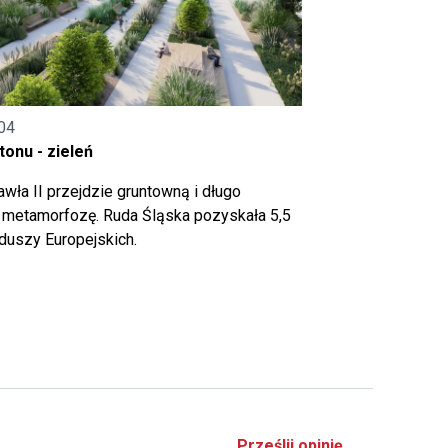
04
onu - zieleń
wła II przejdzie gruntowną i długo
metamorfozę. Ruda Śląska pozyskała 5,5
nduszy Europejskich.
Prześlij opinię