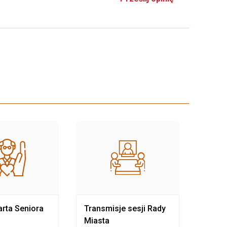
rta Seniora
Transmisje sesji Rady
Rewit
Miasta