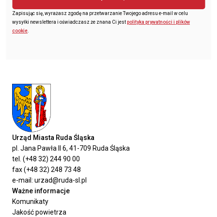
Zapisując się, wyrażasz zgodę na przetwarzanie Twojego adresu e-mail w celu
wysyłki newslettera i oświadczasz że znana Ci jest
polityka prywatności i plików
cookie
.
Urząd Miasta Ruda Śląska
pl. Jana Pawła II 6, 41-709 Ruda Śląska
tel. (+48 32) 244 90 00
fax (+48 32) 248 73 48
e-mail: urzad@ruda-sl.pl
Ważne informacje
Komunikaty
Jakość powietrza