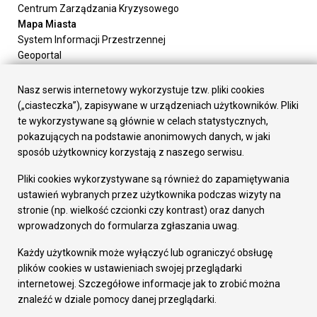
Centrum Zarządzania Kryzysowego
Mapa Miasta
System Informacji Przestrzennej
Geoportal
Urząd Miasta
Załatw sprawę
Nasz serwis internetowy wykorzystuje tzw. pliki cookies
Prezydent Miasta
(„ciasteczka”), zapisywane w urządzeniach użytkowników. Pliki
Rada Miasta
te wykorzystywane są głównie w celach statystycznych,
Wydziały
pokazujących na podstawie anonimowych danych, w jaki
Elektroniczna Skrzynka Podawcza
sposób użytkownicy korzystają z naszego serwisu.
Praca w Urzędzie
Pliki cookies wykorzystywane są również do zapamiętywania
Gospodarka
ustawień wybranych przez użytkownika podczas wizyty na
Fundusze europejskie
stronie (np. wielkość czcionki czy kontrast) oraz danych
Środki krajowe
wprowadzonych do formularza zgłaszania uwag.
Oferty inwestycyjne
Strategia Rozwoju Miasta
Każdy użytkownik może wyłączyć lub ograniczyć obsługę
Pozostałe
plików cookies w ustawieniach swojej przeglądarki
Deklaracja dostępności
internetowej. Szczegółowe informacje jak to zrobić można
Dane osobowe
znaleźć w dziale pomocy danej przeglądarki.
Dodaj opinię o witrynie