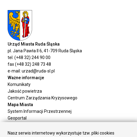
Urząd Miasta Ruda Śląska
pl. Jana Pawła II 6, 41-709 Ruda Śląska
tel. (+48 32) 244 90 00
fax (+48 32) 248 73 48
e-mail: urzad@ruda-sl.pl
Ważne informacje
Komunikaty
Jakość powietrza
Centrum Zarządzania Kryzysowego
Mapa Miasta
System Informacji Przestrzennej
Geoportal
Urząd Miasta
Załatw sprawę
Nasz serwis internetowy wykorzystuje tzw. pliki cookies