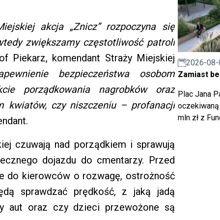
Miejskiej akcja „Znicz” rozpoczyna się
wtedy zwiększamy częstotliwość patroli
 Piekarz, komendant Straży Miejskiej
2026-08-
pewnienie bezpieczeństwa osobom
Zamiast bet
cie porządkowania nagrobków oraz
Plac Jana Pa
 kwiatów, czy niszczeniu – profanacji
oczekiwaną 
mln zł z Fu
ndant.
skiej czuwają nad porządkiem i sprawują
iecznego dojazdu do cmentarzy. Przed
uje do kierowców o rozwagę, ostrożność
 będą sprawdzać prędkość, z jaką jadą
zny aut oraz czy dzieci przewożone są