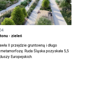
04
onu - zieleń
wła II przejdzie gruntowną i długo
metamorfozę. Ruda Śląska pozyskała 5,5
nduszy Europejskich.