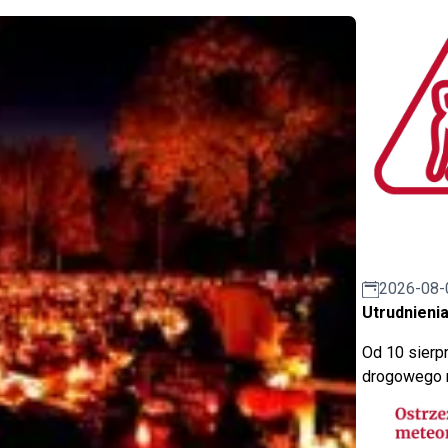
2026-08-
Utrudnienia
Od 10 sierpn
drogowego n