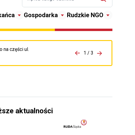
kańca
Gospodarka
Rudzkie NGO
 na części ul.
zejdź do porzpedniego komunikatu
1 / 3
Przejdź do nas
ższe aktualności