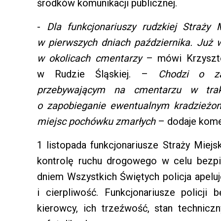
środków komunikacji publicznej.
-
Dla funkcjonariuszy rudzkiej Straży 
w pierwszych dniach października. Już 
w okolicach cmentarzy
– mówi Krzysztof
w Rudzie Śląskiej. –
Chodzi o za
przebywającym na cmentarzu w trak
o zapobieganie ewentualnym kradzieżom
miejsc pochówku zmarłych
– dodaje kome
1 listopada funkcjonariusze Straży Miej
kontrolę ruchu drogowego w celu bezp
dniem Wszystkich Świętych policja apel
i cierpliwość. Funkcjonariusze policji
kierowcy, ich trzeźwość, stan technic