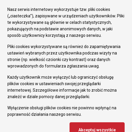
Urząd Miasta
Załatw sprawę
Nasz serwis internetowy wykorzystuje tzw. pliki cookies
Prezydent Miasta
(„ciasteczka”), zapisywane w urządzeniach użytkowników. Pliki
Rada Miasta
te wykorzystywane są głównie w celach statystycznych,
Wydziały
pokazujących na podstawie anonimowych danych, w jaki
Elektroniczna Skrzynka Podawcza
sposób użytkownicy korzystają z naszego serwisu.
Praca w Urzędzie
Pliki cookies wykorzystywane są również do zapamiętywania
Gospodarka
ustawień wybranych przez użytkownika podczas wizyty na
Fundusze europejskie
stronie (np. wielkość czcionki czy kontrast) oraz danych
Środki krajowe
wprowadzonych do formularza zgłaszania uwag.
Oferty inwestycyjne
Strategia Rozwoju Miasta
Każdy użytkownik może wyłączyć lub ograniczyć obsługę
Pozostałe
plików cookies w ustawieniach swojej przeglądarki
Deklaracja dostępności
internetowej. Szczegółowe informacje jak to zrobić można
Dane osobowe
znaleźć w dziale pomocy danej przeglądarki.
Dodaj opinię o witrynie
© Urząd Miasta RUDA Śląska 2023
Wyłączenie obsługi plików cookies nie powinno wpłynąć na
poprawność działania naszego serwisu.
Projekt i wdrożenie - MIGOMEDIA
Akceptuj wszystkie