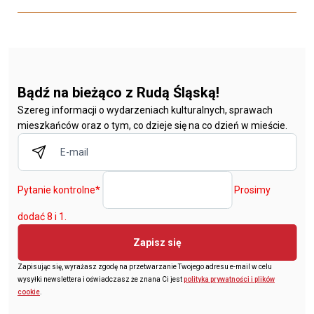
Bądź na bieżąco z Rudą Śląską!
Szereg informacji o wydarzeniach kulturalnych, sprawach
mieszkańców oraz o tym, co dzieje się na co dzień w mieście.
Pytanie kontrolne
*
Prosimy
dodać 8 i 1.
Zapisz się
Zapisując się, wyrażasz zgodę na przetwarzanie Twojego adresu e-mail w celu
wysyłki newslettera i oświadczasz że znana Ci jest
polityka prywatności i plików
cookie
.