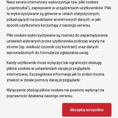
Załatw sprawę
Nasz serwis internetowy wykorzystuje tzw. pliki cookies
Prezydent Miasta
(„ciasteczka”), zapisywane w urządzeniach użytkowników. Pliki
Rada Miasta
te wykorzystywane są głównie w celach statystycznych,
Wydziały
pokazujących na podstawie anonimowych danych, w jaki
Elektroniczna Skrzynka Podawcza
sposób użytkownicy korzystają z naszego serwisu.
Praca w Urzędzie
Pliki cookies wykorzystywane są również do zapamiętywania
Gospodarka
ustawień wybranych przez użytkownika podczas wizyty na
Fundusze europejskie
stronie (np. wielkość czcionki czy kontrast) oraz danych
Środki krajowe
wprowadzonych do formularza zgłaszania uwag.
Oferty inwestycyjne
Strategia Rozwoju Miasta
Każdy użytkownik może wyłączyć lub ograniczyć obsługę
Pozostałe
plików cookies w ustawieniach swojej przeglądarki
Deklaracja dostępności
internetowej. Szczegółowe informacje jak to zrobić można
Dane osobowe
znaleźć w dziale pomocy danej przeglądarki.
Dodaj opinię o witrynie
© Urząd Miasta RUDA Śląska 2023
Wyłączenie obsługi plików cookies nie powinno wpłynąć na
poprawność działania naszego serwisu.
Projekt i wdrożenie - MIGOMEDIA
Akceptuj wszystkie