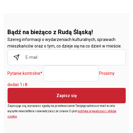
Bądź na bieżąco z Rudą Śląską!
Szereg informacji o wydarzeniach kulturalnych, sprawach
mieszkańców oraz o tym, co dzieje się na co dzień w mieście.
Pytanie kontrolne
*
Prosimy
dodać 1 i 8.
Zapisz się
Zapisując się, wyrażasz zgodę na przetwarzanie Twojego adresu e-mail w celu
wysyłki newslettera i oświadczasz że znana Ci jest
polityka prywatności i plików
cookie
.