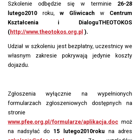
Szkolenie odbędzie się w terminie
26
-
28
lutego
20
10
roku,
w Gliwicach
w
Centrum
Kształcenia i Dialogu
THEOTOKOS
(
http://www.theotokos.org.pl
).
Udział w szkoleniu jest bezpłatny, uczestnicy we
własnym zakresie pokrywają jedynie koszty
dojazdu.
Zgłoszenia wyłącznie na wypełnionych
formularzach zgłoszeniowych dostępnych na
stronie
www.pfee.org.pl/formularze/aplikacja.doc
moż
na nadsyłać do
15 lutego
20
10
roku
na adres