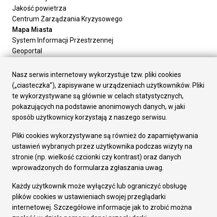
Jakość powietrza
Centrum Zarządzania Kryzysowego
Mapa Miasta
System Informacji Przestrzennej
Geoportal
Urząd Miasta
Załatw sprawę
Nasz serwis internetowy wykorzystuje tzw. pliki cookies
Prezydent Miasta
(„ciasteczka”), zapisywane w urządzeniach użytkowników. Pliki
Rada Miasta
te wykorzystywane są głównie w celach statystycznych,
Wydziały
pokazujących na podstawie anonimowych danych, w jaki
Elektroniczna Skrzynka Podawcza
sposób użytkownicy korzystają z naszego serwisu.
Praca w Urzędzie
Pliki cookies wykorzystywane są również do zapamiętywania
Gospodarka
ustawień wybranych przez użytkownika podczas wizyty na
Fundusze europejskie
stronie (np. wielkość czcionki czy kontrast) oraz danych
Środki krajowe
wprowadzonych do formularza zgłaszania uwag.
Oferty inwestycyjne
Strategia Rozwoju Miasta
Każdy użytkownik może wyłączyć lub ograniczyć obsługę
Pozostałe
plików cookies w ustawieniach swojej przeglądarki
Deklaracja dostępności
internetowej. Szczegółowe informacje jak to zrobić można
Dane osobowe