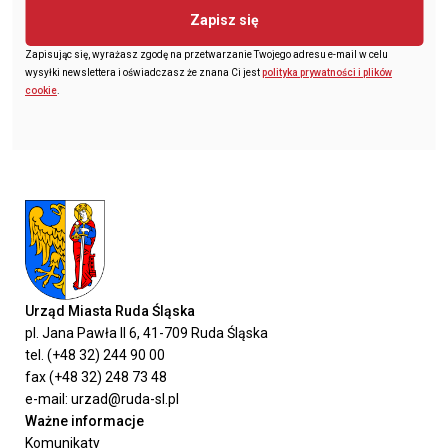
Zapisz się
Zapisując się, wyrażasz zgodę na przetwarzanie Twojego adresu e-mail w celu
wysyłki newslettera i oświadczasz że znana Ci jest
polityka prywatności i plików
cookie
.
Urząd Miasta Ruda Śląska
pl. Jana Pawła II 6, 41-709 Ruda Śląska
tel. (+48 32) 244 90 00
fax (+48 32) 248 73 48
e-mail: urzad@ruda-sl.pl
Ważne informacje
Komunikaty