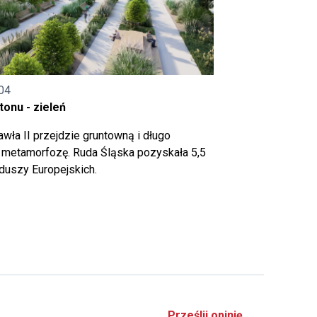
04
onu - zieleń
wła II przejdzie gruntowną i długo
metamorfozę. Ruda Śląska pozyskała 5,5
nduszy Europejskich.
Prześlij opinię