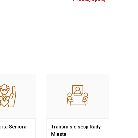
rta Seniora
Transmisje sesji Rady
Rewit
Miasta