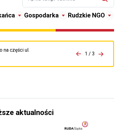
kańca
Gospodarka
Rudzkie NGO
 na części ul.
zejdź do porzpedniego komunikatu
1 / 3
Przejdź do nas
ższe aktualności