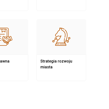
rawna
Strategia rozwoju
Pows
miasta
samo