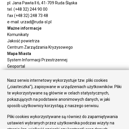
pl. Jana Pawła II 6, 41-709 Ruda Śląska
tel. (+48 32) 244 90 00
fax (+48 32) 248 73 48
e-mail: urzad@ruda-sl.pl
Ważne informacje
Komunikaty
Jakość powietrza
Centrum Zarządzania Kryzysowego
Mapa Miasta
System Informacji Przestrzennej
Geoportal
Urząd Miasta
Załatw sprawę
Nasz serwis internetowy wykorzystuje tzw. pliki cookies
Prezydent Miasta
(„ciasteczka”), zapisywane w urządzeniach użytkowników. Pliki
Rada Miasta
te wykorzystywane są głównie w celach statystycznych,
Wydziały
pokazujących na podstawie anonimowych danych, w jaki
Elektroniczna Skrzynka Podawcza
sposób użytkownicy korzystają z naszego serwisu.
Praca w Urzędzie
Pliki cookies wykorzystywane są również do zapamiętywania
Gospodarka
ustawień wybranych przez użytkownika podczas wizyty na
Fundusze europejskie