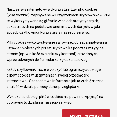
Urząd Miasta
Załatw sprawę
Nasz serwis internetowy wykorzystuje tzw. pliki cookies
Prezydent Miasta
(„ciasteczka”), zapisywane w urządzeniach użytkowników. Pliki
Rada Miasta
te wykorzystywane są głównie w celach statystycznych,
Wydziały
pokazujących na podstawie anonimowych danych, w jaki
Elektroniczna Skrzynka Podawcza
sposób użytkownicy korzystają z naszego serwisu.
Praca w Urzędzie
Pliki cookies wykorzystywane są również do zapamiętywania
Gospodarka
ustawień wybranych przez użytkownika podczas wizyty na
Fundusze europejskie
stronie (np. wielkość czcionki czy kontrast) oraz danych
Środki krajowe
wprowadzonych do formularza zgłaszania uwag.
Oferty inwestycyjne
Strategia Rozwoju Miasta
Każdy użytkownik może wyłączyć lub ograniczyć obsługę
Pozostałe
plików cookies w ustawieniach swojej przeglądarki
Deklaracja dostępności
internetowej. Szczegółowe informacje jak to zrobić można
Dane osobowe
znaleźć w dziale pomocy danej przeglądarki.
Dodaj opinię o witrynie
© Urząd Miasta RUDA Śląska 2023
Wyłączenie obsługi plików cookies nie powinno wpłynąć na
poprawność działania naszego serwisu.
Projekt i wdrożenie - MIGOMEDIA
Akceptuj wszystkie