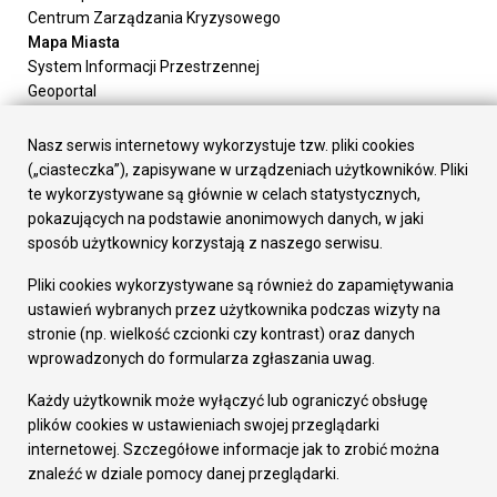
Centrum Zarządzania Kryzysowego
Mapa Miasta
System Informacji Przestrzennej
Geoportal
Urząd Miasta
Załatw sprawę
Nasz serwis internetowy wykorzystuje tzw. pliki cookies
Prezydent Miasta
(„ciasteczka”), zapisywane w urządzeniach użytkowników. Pliki
Rada Miasta
te wykorzystywane są głównie w celach statystycznych,
Wydziały
pokazujących na podstawie anonimowych danych, w jaki
Elektroniczna Skrzynka Podawcza
sposób użytkownicy korzystają z naszego serwisu.
Praca w Urzędzie
Pliki cookies wykorzystywane są również do zapamiętywania
Gospodarka
ustawień wybranych przez użytkownika podczas wizyty na
Fundusze europejskie
stronie (np. wielkość czcionki czy kontrast) oraz danych
Środki krajowe
wprowadzonych do formularza zgłaszania uwag.
Oferty inwestycyjne
Strategia Rozwoju Miasta
Każdy użytkownik może wyłączyć lub ograniczyć obsługę
Pozostałe
plików cookies w ustawieniach swojej przeglądarki
Deklaracja dostępności
internetowej. Szczegółowe informacje jak to zrobić można
Dane osobowe
znaleźć w dziale pomocy danej przeglądarki.
Dodaj opinię o witrynie