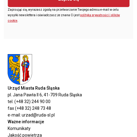
Zapisując się, wyrażasz zgodę na przetwarzanie Twojego adresu e-mail w celu
wysyłki newslettera i oświadczasz że znana Ci jest
polityka prywatności i plików
cookie
.
Urząd Miasta Ruda Śląska
pl. Jana Pawła II 6, 41-709 Ruda Śląska
tel. (+48 32) 244 90 00
fax (+48 32) 248 73 48
e-mail: urzad@ruda-sl.pl
Ważne informacje
Komunikaty
Jakość powietrza