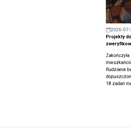
2026-07-
Projekty d
zweryfiko
Zakończyła 
mieszkańców
Rudzianie b
dopuszczony
18 zadań ma