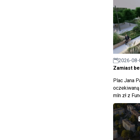
2026-08-
Zamiast bet
Plac Jana Pa
oczekiwaną 
mln zł z Fu