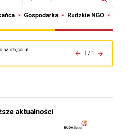
kańca
Gospodarka
Rudzkie NGO
 na części ul.
zejdź do porzpedniego komunikatu
1 / 1
Przejdź do nas
ższe aktualności