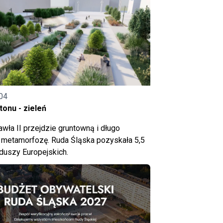
04
onu - zieleń
wła II przejdzie gruntowną i długo
metamorfozę. Ruda Śląska pozyskała 5,5
nduszy Europejskich.