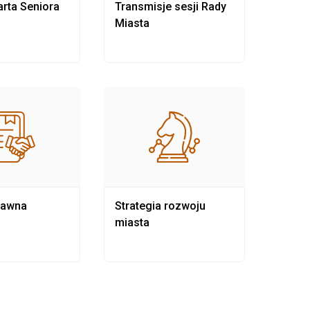
rta Seniora
Transmisje sesji Rady
Rewit
Miasta
rawna
Strategia rozwoju
Pows
miasta
samo