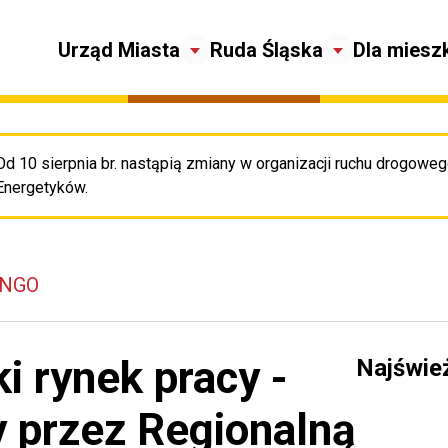
Urząd Miasta
Ruda Śląska
Dla miesz
Od 10 sierpnia br. nastąpią zmiany w organizacji ruchu drogowego
Pr
Energetyków.
 NGO
i rynek pracy -
Najświe
y przez Regionalną