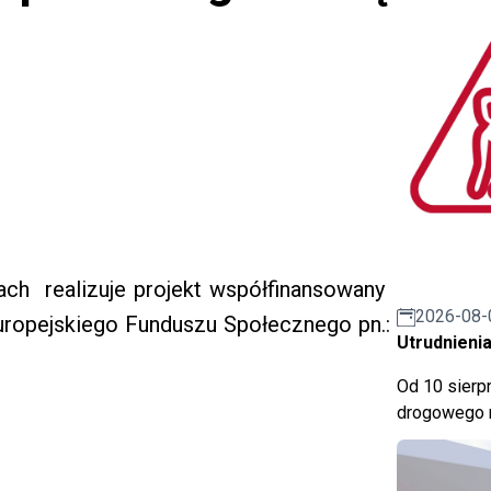
cach
realizuje projekt
współfinansowany
2026-08-
ur
o
pejskiego Funduszu Społecznego pn.:
Utrudnienia
Od 10 sierpn
drogowego n