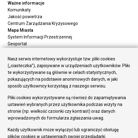
Ważne informacje
Komunikaty
Jakość powietrza
Centrum Zarządzania Kryzysowego
Mapa Miasta
System Informacji Przestrzennej
Geoportal
Urząd Miasta
Załatw sprawę
Nasz serwis internetowy wykorzystuje tzw. pliki cookies
Prezydent Miasta
(„ciasteczka”), zapisywane w urządzeniach użytkowników. Pliki
Rada Miasta
te wykorzystywane są głównie w celach statystycznych,
Wydziały
pokazujących na podstawie anonimowych danych, w jaki
Elektroniczna Skrzynka Podawcza
sposób użytkownicy korzystają z naszego serwisu.
Praca w Urzędzie
Pliki cookies wykorzystywane są również do zapamiętywania
Gospodarka
ustawień wybranych przez użytkownika podczas wizyty na
Fundusze europejskie
stronie (np. wielkość czcionki czy kontrast) oraz danych
Środki krajowe
wprowadzonych do formularza zgłaszania uwag.
Oferty inwestycyjne
Strategia Rozwoju Miasta
Każdy użytkownik może wyłączyć lub ograniczyć obsługę
Pozostałe
plików cookies w ustawieniach swojej przeglądarki