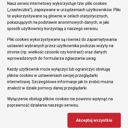
Załatw sprawę
Nasz serwis internetowy wykorzystuje tzw. pliki cookies
Prezydent Miasta
(„ciasteczka”), zapisywane w urządzeniach użytkowników. Pliki
Rada Miasta
te wykorzystywane są głównie w celach statystycznych,
Wydziały
pokazujących na podstawie anonimowych danych, w jaki
Elektroniczna Skrzynka Podawcza
sposób użytkownicy korzystają z naszego serwisu.
Praca w Urzędzie
Pliki cookies wykorzystywane są również do zapamiętywania
Gospodarka
ustawień wybranych przez użytkownika podczas wizyty na
Fundusze europejskie
stronie (np. wielkość czcionki czy kontrast) oraz danych
Środki krajowe
wprowadzonych do formularza zgłaszania uwag.
Oferty inwestycyjne
Strategia Rozwoju Miasta
Każdy użytkownik może wyłączyć lub ograniczyć obsługę
Pozostałe
plików cookies w ustawieniach swojej przeglądarki
Deklaracja dostępności
internetowej. Szczegółowe informacje jak to zrobić można
Dane osobowe
znaleźć w dziale pomocy danej przeglądarki.
Dodaj opinię o witrynie
© Urząd Miasta RUDA Śląska 2023
Wyłączenie obsługi plików cookies nie powinno wpłynąć na
poprawność działania naszego serwisu.
Projekt i wdrożenie - MIGOMEDIA
Akceptuj wszystkie